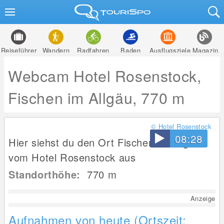
Reiseführer
Wandern
Radfahren
Baden
Ausflugsziele
Magazin
Webcam Hotel Rosenstock,
Fischen im Allgäu, 770 m
© Hotel Rosenstock
08:28
Hier siehst du den Ort Fischen im Allgäu
vom Hotel Rosenstock aus
Standorthöhe:
770
m
Anzeige
Aufnahmen von heute (Ortszeit: