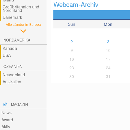
Webcam-Archiv
Großbritannien und
Nordirland
Dänemark
Sun
Mon
Alle Länder in Europa
NORDAMERIKA
2
3
Kanada
9
10
USA
16
17
OZEANIEN
23
24
Neuseeland
30
31
Australien
MAGAZIN
News
Award
Aktiv