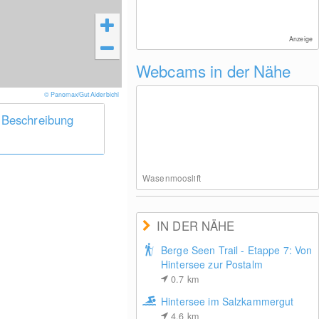
Anzeige
Webcams in der Nähe
© Panomax/Gut Aiderbichl
 Beschreibung
Wasenmooslift
IN DER NÄHE
Berge Seen Trail - Etappe 7: Von
Hintersee zur Postalm
0.7
km
Hintersee im Salzkammergut
4.6
km