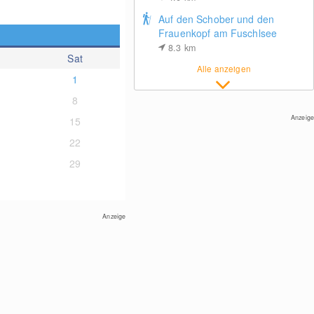
Auf den Schober und den
Frauenkopf am Fuschlsee
8.3
km
Sat
Alle anzeigen
1
8
Anzeige
15
22
29
Anzeige