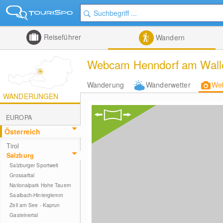
Reiseführer
Wandern
Webcam Henndorf am Wallers
Wanderung
Wanderwetter
We
WANDERUNGEN
EUROPA
Österreich
Tirol
Salzburg
Salzburger Sportwelt
Grossarltal
Nationalpark Hohe Tauern
Saalbach-Hinterglemm
Zell am See - Kaprun
Gasteinertal