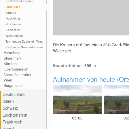
Saalfelden-Leogang
Fuschlsee
Lungau
Hochkönig
Obertauern
Saalachtal
Wolfgangsee
Tennengau-Dachstein West
Die Kamera eröffnet einen 360-Grad-Blic
Salzburger Sonnenterrasse
Wallersee.
Vorarlberg
Steiermark
Kärnten
Standorthöhe:
656
m
Oberösterreich
Niederösterreich
Aufnahmen von heute (Orts
Wien
Burgenland
Deutschland
Italien
Schweiz
Liechtenstein
05:00
06
Frankreich
Island