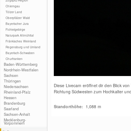
Zugspitz-Region
Chiemgau
Tölzer Land
Oberpfälzer Wald
Bayerischer Jura
Fichtelgebirge
Naturpark Altmühltal
Fränkisches Weinland
Regensburg und Umland
Bayerisch-Schwaben
Churfranken
Baden-Württemberg
Nordrhein-Westfalen
Sachsen
Thüringen
Diese Livecam eröffnet dir den Blick von
Niedersachsen
Richtung Südwesten zum Hochkalter und 
Rheinland-Pfalz
Hessen
Brandenburg
Standorthöhe:
1,088
m
Saarland
Sachsen-Anhalt
Mecklenburg-
Vorpommern