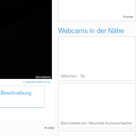
Anzeige
Webcams in der Nähe
Götschen - Tal
© www.foto-webcam.eu
 Beschreibung
Bischofswiesen: Naturbad Aschauerweiher
Anzeige