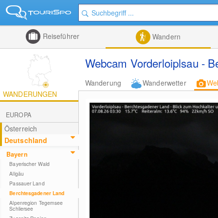
Reiseführer
Wandern
Webcam Vorderloiplsau - B
Wanderung
Wanderwetter
We
WANDERUNGEN
EUROPA
Österreich
Deutschland
Bayern
Bayerischer Wald
Allgäu
Passauer Land
Berchtesgadener Land
Alpenregion Tegernsee
Schliersee