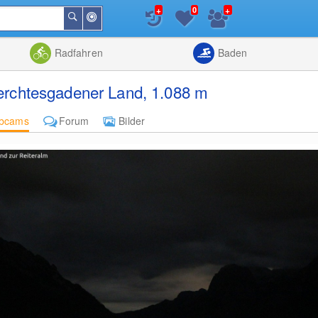
+
+
0
In
Suchen
der
Nähe
Listenansicht
Kartenansic
Radfahren
Baden
erchtesgadener Land, 1.088 m
bcams
Forum
Bilder