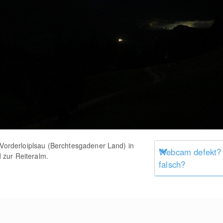
 Vorderloiplsau (Berchtesgadener Land) in
Webcam defekt?
zur Reiteralm.
falsch?