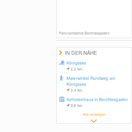
Panoramablick Berchtesgaden
IN DER NÄHE
Königssee
2.2
km
Malerwinkel Rundweg am
Königssee
2.4
km
Kehlsteinhaus in Berchtesgaden
3.6
km
Alle anzeigen