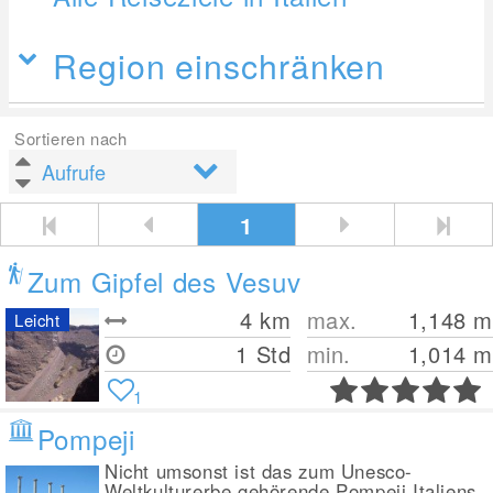
Region einschränken
Sortieren nach
1
Zum Gipfel des Vesuv
4
km
max.
1,148
m
Leicht
1 Std
min.
1,014
m
1
Pompeji
Nicht umsonst ist das zum Unesco-
Weltkulturerbe gehörende Pompeji Italiens