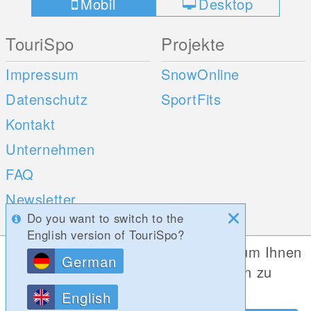
Mobil
Desktop
TouriSpo
Projekte
Impressum
SnowOnline
Datenschutz
SportFits
Kontakt
Unternehmen
FAQ
Newsletter
Do you want to switch to the
Umfragen
English version of TouriSpo?
Diese Website verwendet Cookies, um Ihnen
German
Mobile Apps
Social Web
die bestmögliche Funktionalität bieten zu
können.
iOS
English