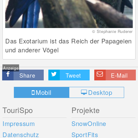
© Stephanie Ruderer
Das Exotarium ist das Reich der Papageien
und anderer Vögel
Anzeige
Share
Tweet
E-Mail
Mobil
Desktop
TouriSpo
Projekte
Impressum
SnowOnline
Datenschutz
SportFits