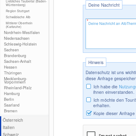
Liebliches Taubertal (Baden-
Deine Nachricht
Württemberg)
Region Stuttgart
Schwäbische Alb
Mittlerer Oberrhein
(Karlsruhe)
Nordrhein-Westfalen
Niedersachsen
Schleswig-Holstein
Sachsen
Brandenburg
Sachsen-Anhalt
Hinweis
Hessen
Datenschutz ist uns wich
Thüringen
diese Anfrage gespeicher
Mecklenburg-
Vorpommern
Ich habe die
Nutzung
Rheinland-Pfalz
ihnen einverstanden.
Hamburg
Berlin
Ich möchte den Touri
Saarland
erhalten.
Bremen
Kopie dieser Anfrage
Österreich
Italien
Schweiz