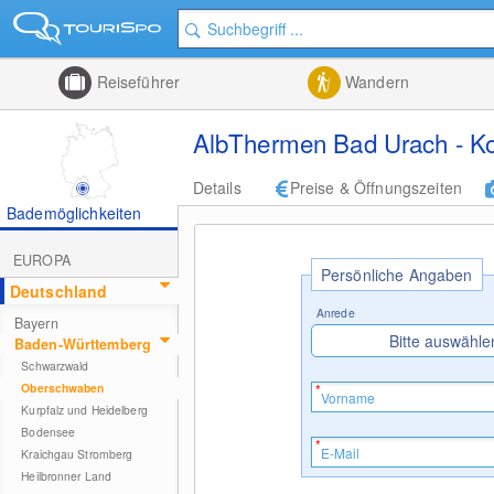
Reiseführer
Wandern
AlbThermen Bad Urach - Ko
Details
Preise & Öffnungszeiten
Bademöglichkeiten
EUROPA
Persönliche Angaben
Deutschland
Anrede
Bayern
Bitte auswähle
Baden-Württemberg
Schwarzwald
Oberschwaben
Kurpfalz und Heidelberg
Bodensee
Kraichgau Stromberg
Heilbronner Land