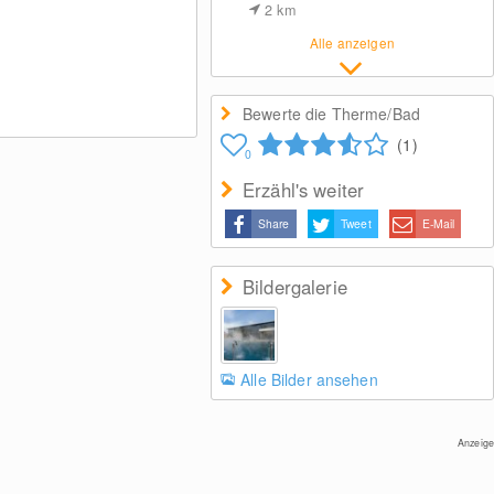
2
km
Alle anzeigen
Bewerte die Therme/Bad
(1)
0
Erzähl's weiter
Share
Tweet
E-Mail
Bildergalerie
Alle Bilder ansehen
Anzeige