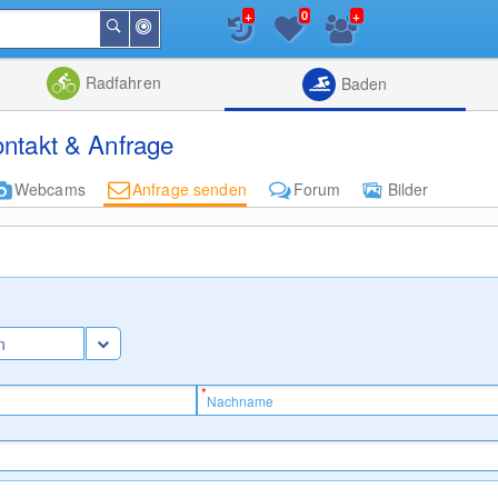
+
+
0
In
Suchen
der
Nähe
Listenansicht
Kartenansic
Radfahren
Baden
ntakt & Anfrage
Webcams
Anfrage senden
Forum
Bilder
n