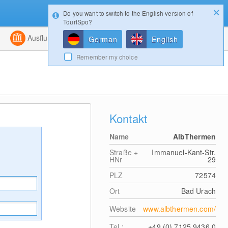
Do you want to switch to the English version of
Konfigurator
Gewinnspiele
Login
TouriSpo?
ht
Kombiniert
Ausflugsziele
Magazin
German
English
Remember my choice
Kontakt
Name
AlbThermen
Straße +
Immanuel-Kant-Str.
HNr
29
PLZ
72574
Ort
Bad Urach
Website
www.albthermen.com/
Tel.:
+49 (0) 7125 9436 0