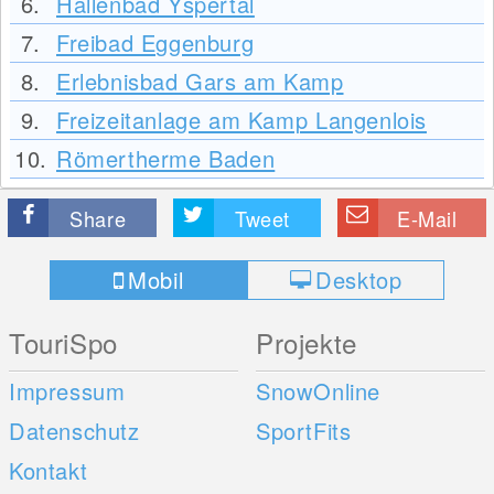
6.
Hallenbad Yspertal
7.
Freibad Eggenburg
8.
Erlebnisbad Gars am Kamp
9.
Freizeitanlage am Kamp Langenlois
10.
Römertherme Baden
Share
Tweet
E-Mail
Mobil
Desktop
TouriSpo
Projekte
Impressum
SnowOnline
Datenschutz
SportFits
Kontakt