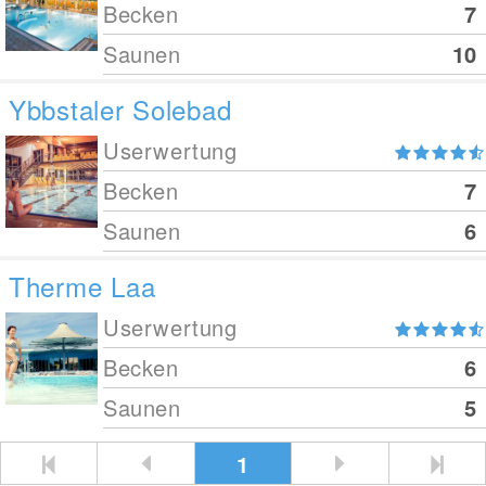
Becken
7
Saunen
10
Ybbstaler Solebad
Userwertung
Becken
7
Saunen
6
Therme Laa
Userwertung
Becken
6
Saunen
5
1