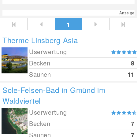
Anzeige
1
Therme Linsberg Asia
Userwertung
Becken
8
Saunen
11
Sole-Felsen-Bad in Gmünd im
Waldviertel
Userwertung
Becken
7
Saunen
7