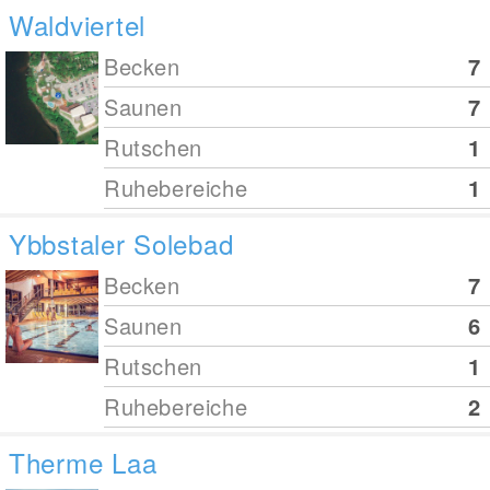
Waldviertel
Becken
7
Saunen
7
Rutschen
1
Ruhebereiche
1
Ybbstaler Solebad
Becken
7
Saunen
6
Rutschen
1
Ruhebereiche
2
Therme Laa