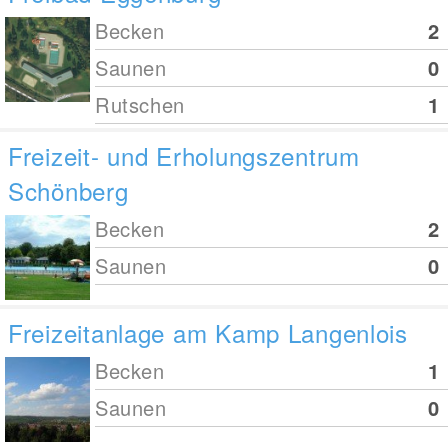
Becken
2
Saunen
0
Rutschen
1
Freizeit- und Erholungszentrum
Schönberg
Becken
2
Saunen
0
Freizeitanlage am Kamp Langenlois
Becken
1
Saunen
0