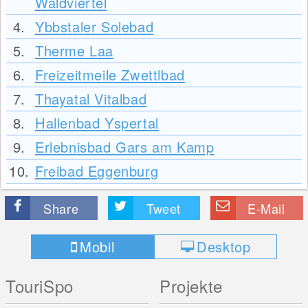
Waldviertel
4.
Ybbstaler Solebad
5.
Therme Laa
6.
Freizeitmeile Zwettlbad
7.
Thayatal Vitalbad
8.
Hallenbad Yspertal
9.
Erlebnisbad Gars am Kamp
10.
Freibad Eggenburg
Share
Tweet
E-Mail
Mobil
Desktop
TouriSpo
Projekte