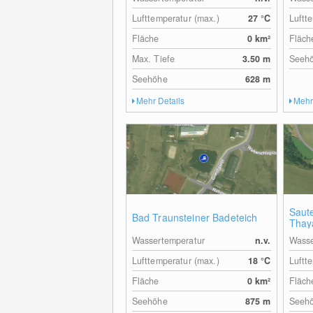
Lufttemperatur (max.)
27
°C
Luftt
Fläche
0
km²
Fläch
Max. Tiefe
3.50
m
Seeh
Seehöhe
628
m
Mehr Details
Mehr
Saute
Bad Traunsteiner Badeteich
Thay
Wassertemperatur
n.v.
Wasse
Lufttemperatur (max.)
18
°C
Luftt
Fläche
0
km²
Fläch
Seehöhe
875
m
Seeh