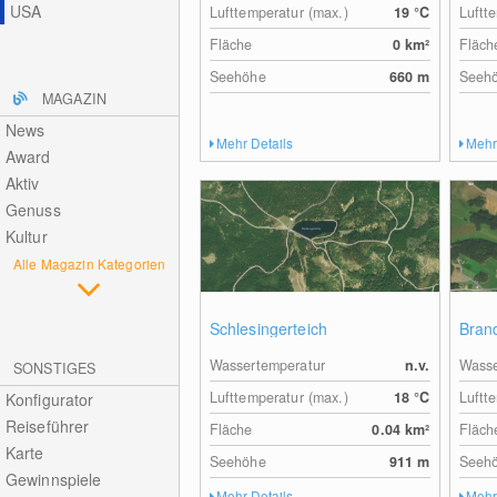
USA
Lufttemperatur (max.)
19
°C
Luftt
Fläche
0
km²
Fläch
Seehöhe
660
m
Seeh
MAGAZIN
News
Mehr Details
Mehr
Award
Aktiv
Genuss
Kultur
Alle Magazin Kategorien
Schlesingerteich
Bran
Wassertemperatur
n.v.
Wasse
SONSTIGES
Lufttemperatur (max.)
18
°C
Luftt
Konfigurator
Reiseführer
Fläche
0.04
km²
Fläch
Karte
Seehöhe
911
m
Seeh
Gewinnspiele
Mehr Details
Mehr