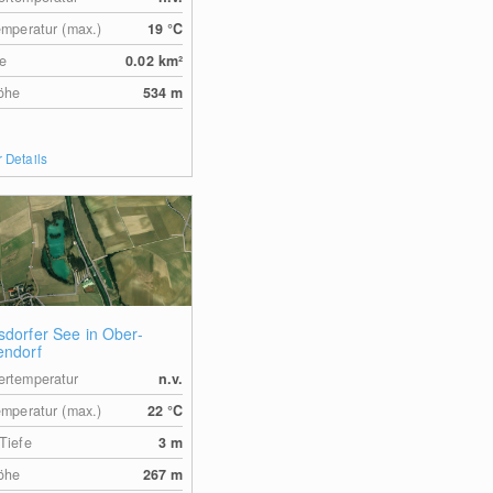
emperatur (max.)
19
°C
e
0.02
km²
öhe
534
m
 Details
sdorfer See in Ober-
endorf
rtemperatur
n.v.
emperatur (max.)
22
°C
Tiefe
3
m
öhe
267
m