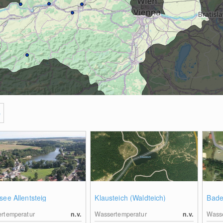
e
see Allentsteig
Klausteich (Waldteich)
Bade
rtemperatur
n.v.
Wassertemperatur
n.v.
Wasse