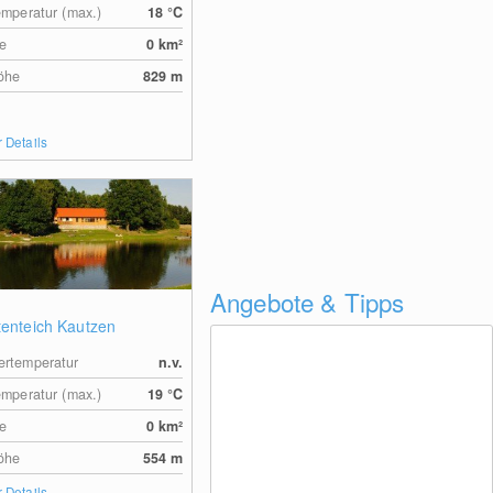
emperatur (max.)
18
°C
e
0
km²
öhe
829
m
 Details
Angebote & Tipps
tenteich Kautzen
rtemperatur
n.v.
emperatur (max.)
19
°C
e
0
km²
öhe
554
m
 Details