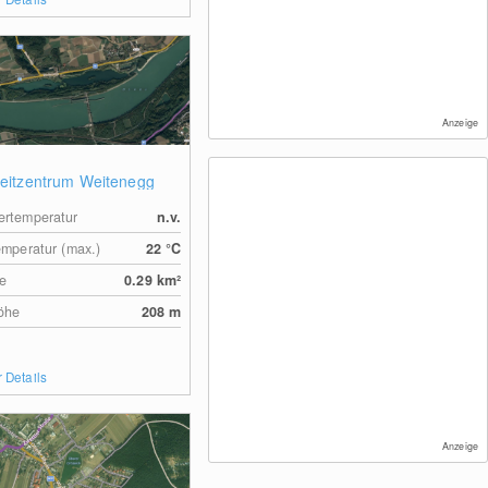
Anzeige
zeitzentrum Weitenegg
rtemperatur
n.v.
emperatur (max.)
22
°C
e
0.29
km²
öhe
208
m
 Details
Anzeige