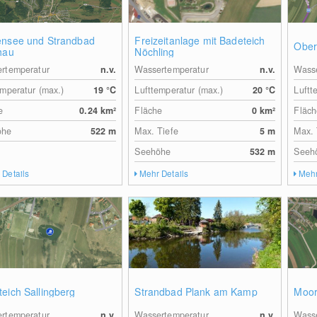
ensee und Strandbad
Freizeitanlage mit Badeteich
Ober
hau
Nöchling
rtemperatur
n.v.
Wassertemperatur
n.v.
Wasse
emperatur (max.)
19
°C
Lufttemperatur (max.)
20
°C
Luftt
e
0.24
km²
Fläche
0
km²
Fläch
öhe
522
m
Max. Tiefe
5
m
Max. 
Seehöhe
532
m
Seeh
 Details
Mehr Details
Mehr
eich Sallingberg
Strandbad Plank am Kamp
Moor
rtemperatur
n.v.
Wassertemperatur
n.v.
Wasse