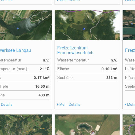
Freizeitzentrum
werksee Langau
Frei
Frauenwieserteich
rtemperatur
n.v.
Wassertemperatur
n.v.
Wasse
emperatur (max.)
21
°C
Fläche
0.10
km²
Luftt
e
0.17
km²
Seehöhe
833
m
Fläch
Tiefe
16.50
m
Seeh
öhe
433
m
 Details
Mehr Details
Mehr