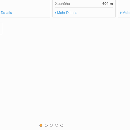
Seehöhe
604
m
 Details
Mehr Details
Mehr
e