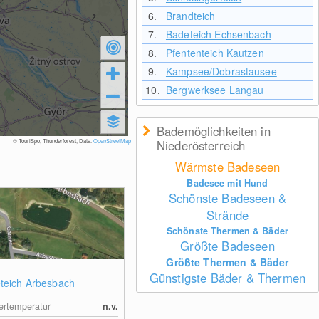
6.
Brandteich
7.
Badeteich Echsenbach
8.
Pfententeich Kautzen
9.
Kampsee/Dobrastausee
10.
Bergwerksee Langau
Bademöglichkeiten in
© TouriSpo, Thunderforest, Data:
OpenStreetMap
Niederösterreich
Wärmste Badeseen
Badesee mit Hund
Schönste Badeseen &
Strände
Schönste Thermen & Bäder
Größte Badeseen
Größte Thermen & Bäder
Günstigste Bäder & Thermen
teich Arbesbach
rtemperatur
n.v.