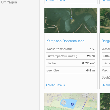
Umfragen
Kampsee/Dobrastausee
Berg
Wassertemperatur
n.v.
Wasse
Lufttemperatur (max.)
20
°C
Luftt
Fläche
0.77
km²
Fläch
Seehöhe
442
m
Max. 
Seeh
Mehr Details
Mehr