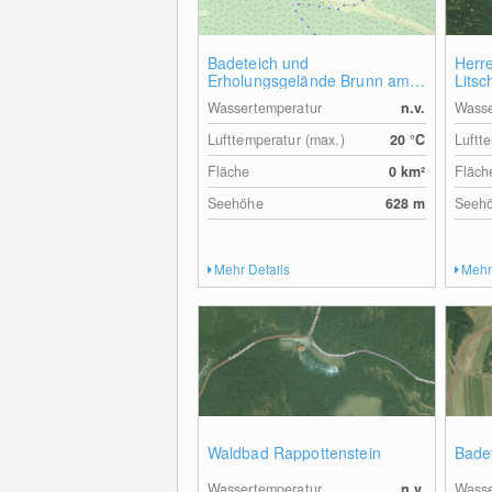
Badeteich und
Herr
Erholungsgelände Brunn am
Litsc
Wald
Wassertemperatur
n.v.
Wasse
Lufttemperatur (max.)
20
°C
Luftt
Fläche
0
km²
Fläch
Seehöhe
628
m
Seeh
Mehr Details
Mehr
Waldbad Rappottenstein
Badet
Wassertemperatur
n.v.
Wasse