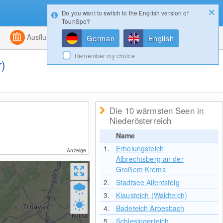
Do you want to switch to the English version of
Konfigurator
Gewinnspiele
Login
TouriSpo?
ht
Kombiniert
Ausflugsziele
Magazin
German
English
Remember my choice
r)
Die 10 wärmsten Seen in
Niederösterreich
Name
1.
Erholungsteich
Anzeige
Albrechtsberg an der
Großem Krems
2.
Stadtsee Allentsteig
3.
Klausteich (Waldteich)
4.
Badeteich Arbesbach
5.
Schlesingerteich