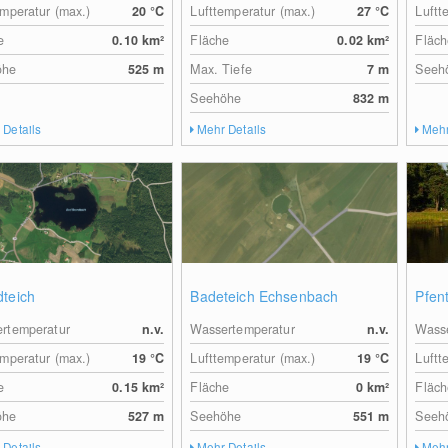
emperatur (max.)
20
°C
Lufttemperatur (max.)
27
°C
Luftt
e
0.10
km²
Fläche
0.02
km²
Fläch
öhe
525
m
Max. Tiefe
7
m
Seeh
Seehöhe
832
m
 Details
Mehr Details
Mehr
dteich
Badeteich Echsenbach
Pfen
rtemperatur
n.v.
Wassertemperatur
n.v.
Wasse
emperatur (max.)
19
°C
Lufttemperatur (max.)
19
°C
Luftt
e
0.15
km²
Fläche
0
km²
Fläch
öhe
527
m
Seehöhe
551
m
Seeh
 Details
Mehr Details
Mehr