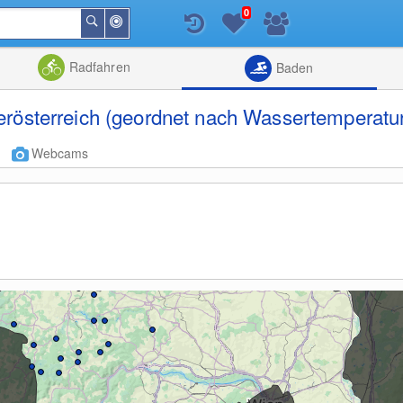
0
In
Suchen
der
Nähe
Listenansicht
Kartenansic
Radfahren
Baden
rösterreich (geordnet nach Wassertemperatu
Webcams