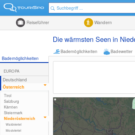
Reiseführer
Wandern
Die wärmsten Seen in Niede
Bademöglichkeiten
Badewetter
Bademöglichkeiten
EUROPA
Deutschland
Österreich
Tirol
Salzburg
Kärnten
Steiermark
Niederösterreich
Waldviertel
Mostviertel