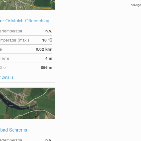
Anzeige
er Ortsteich Ottenschlag
rtemperatur
n.v.
emperatur (max.)
18
°C
e
0.02
km²
Tiefe
4
m
öhe
856
m
 Details
bad Schrems
rtemperatur
n.v.