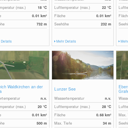
emperatur (max.)
18
°C
Lufttemperatur (max.)
22
°C
Luftt
e
0.01
km²
Fläche
0.01
km²
Fläch
öhe
732
m
Seehöhe
232
m
Seeh
 Details
Mehr Details
Mehr
ich Waldkirchen an der
Eber
Lunzer See
a
Graf
rtemperatur
n.v.
Wassertemperatur
n.v.
Wasse
emperatur (max.)
20
°C
Lufttemperatur (max.)
28
°C
Luftt
e
0.01
km²
Fläche
0.68
km²
Max. 
öhe
500
m
Max. Tiefe
34
m
Seeh