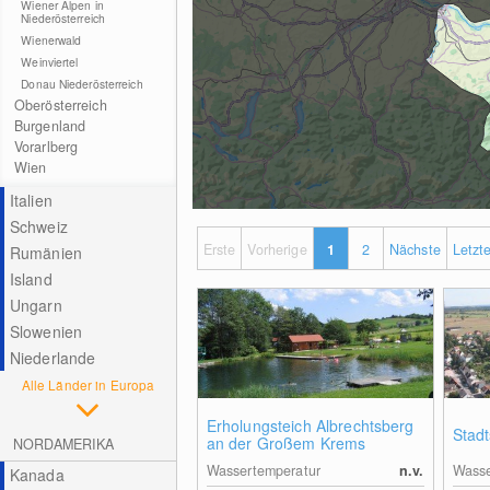
Wiener Alpen in
Niederösterreich
Wienerwald
Weinviertel
Donau Niederösterreich
Oberösterreich
Burgenland
Vorarlberg
Wien
Italien
Schweiz
Erste
Vorherige
1
2
Nächste
Letzt
Rumänien
Island
Ungarn
Slowenien
Niederlande
Alle Länder in Europa
Erholungsteich Albrechtsberg
Stadt
an der Großem Krems
NORDAMERIKA
Wassertemperatur
n.v.
Wasse
Kanada