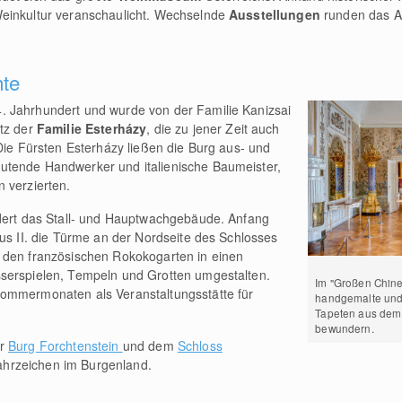
einkultur veranschaulicht. Wechselnde
Ausstellungen
runden das A
hte
. Jahrhundert und wurde von der Familie Kanizsai
itz der
Familie Esterházy
, die zu jener Zeit auch
 Die Fürsten Esterházy ließen die Burg aus- und
utende Handwerker und italienische Baumeister,
 verzierten.
ndert das Stall- und Hauptwachgebäude. Anfang
aus II. die Türme an der Nordseite des Schlosses
 den französischen Rokokogarten in einen
serspielen, Tempeln und Grotten umgestalten.
Im "Großen Chine
Sommermonaten als Veranstaltungsstätte für
handgemalte und
Tapeten aus dem 
bewundern.
er
Burg Forchtenstein
und dem
Schloss
hrzeichen im Burgenland.