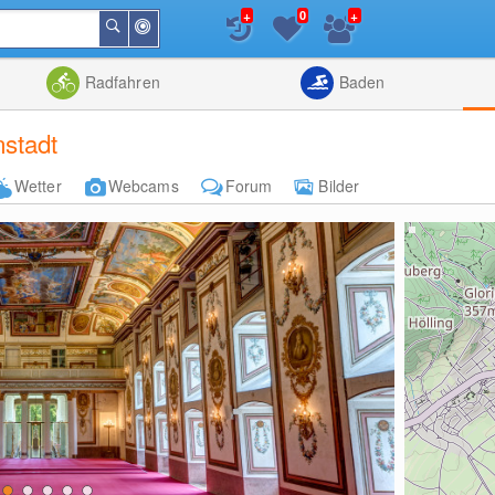
+
+
0
In
Suchen
der
Nähe
Listenansicht
Kartenansic
Radfahren
Baden
nstadt
Wetter
Webcams
Forum
Bilder