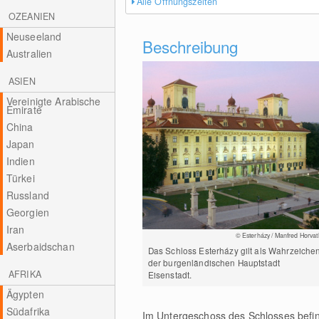
Alle Öffnungszeiten
OZEANIEN
Neuseeland
Beschreibung
Australien
ASIEN
Vereinigte Arabische
Emirate
China
Japan
Indien
Türkei
Russland
Georgien
Iran
© Esterházy / Manfred Horvat
Aserbaidschan
Das Schloss Esterházy gilt als Wahrzeiche
der burgenländischen Hauptstadt
AFRIKA
Eisenstadt.
Ägypten
Südafrika
Im Untergeschoss des Schlosses befin