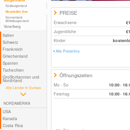
Burgenland
Südburgenland
Neusiedler See
PREISE
Sonnenland
Mittelburgenland
Erwachsene
€
Vorarlberg
Jugendliche
€
Italien
Kinder
kostenl
Schweiz
Frankreich
Alle Preisinfos
Griechenland
Spanien
Tschechien
Öffnungszeiten
Großbritannien und
Nordirland
Mo - So
10:00
-
16:
Alle Länder in Europa
Feiertag
10:00
-
16:
NORDAMERIKA
USA
Kanada
Costa Rica