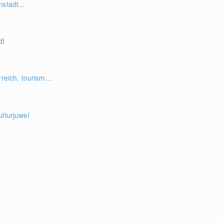
stadt...
dt
reich, tourism...
ulturjuwel