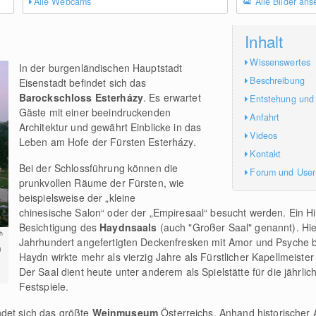
Alle Webcams
Alle Bilder an
Inhalt
Wissenswertes
In der burgenländischen Hauptstadt
Beschreibung
Eisenstadt befindet sich das
Barockschloss Esterházy
. Es erwartet
Entstehung und
Gäste mit einer beeindruckenden
Anfahrt
Architektur und gewährt Einblicke in das
Videos
Leben am Hofe der Fürsten Esterházy.
Kontakt
Bei der Schlossführung können die
Forum und Use
prunkvollen Räume der Fürsten, wie
beispielsweise der „kleine
chinesische Salon“ oder der „Empiresaal“ besucht werden. Ein Hig
Besichtigung des
Haydnsaals
(auch "Großer Saal" genannt). Hie
h
Jahrhundert angefertigten Deckenfresken mit Amor und Psyche 
n
Haydn wirkte mehr als vierzig Jahre als Fürstlicher Kapellmeiste
Der Saal dient heute unter anderem als Spielstätte für die jährli
Festspiele.
det sich das größte
Weinmuseum
Österreichs. Anhand historischer 