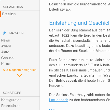
Besuchern dort die burgenländische W
SÜDAMERIKA
Esterházy ab.
Brasilien
Entstehung und Geschic
Der Kern der Burg stammt aus dem 14
MAGAZIN
erbaut. 1622 kam die Burg in den Bes
News
die Herrschaft Eisenstadts innehatte.
umbauen. Dazu beauftragten sie bede
Award
die die Räume mit Stuck und Malereien
Aktiv
Genuss
Fürst Anton errichtete im 18. Jahrhu
Kultur
des 19. Jahrhunderts ließ Fürst Nikol
Alle Magazin Kategorien
im Stil des Klassizismus umbauen und
englischen Landschaftsgarten mit Was
Der
Schlosspark
dient heute in den 
Konzerte.
SONSTIGES
Das Schloss Esterházy zählt neben d
Konfigurator
Lackenbach
zu den bedeutendsten Wa
Reiseführer