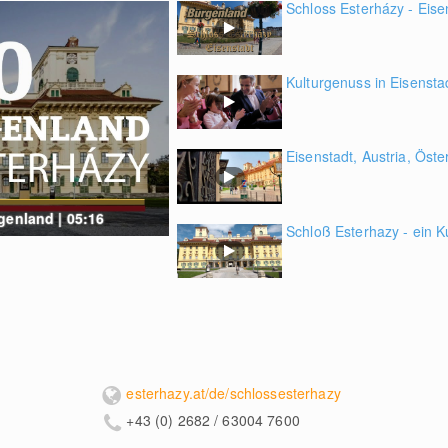
Schloss Esterházy - Eisen
Kulturgenuss in Eisensta
Eisenstadt, Austria, Öster
genland | 05:16
Schloß Esterhazy - ein K
esterhazy.at/de/schlossesterhazy
+43 (0) 2682 / 63004 7600