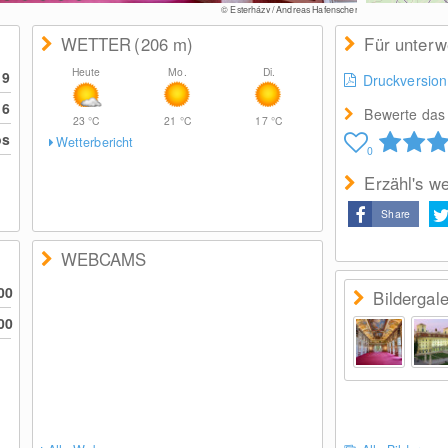
© Esterházy / Andreas Hafenscher
WETTER
(206
m
)
Für unter
Heute
Mo.
Di.
19
Druckversion
16
Bewerte das 
23
°C
21
°C
17
°C
os
Wetterbericht
0
Erzähl's we
Share
WEBCAMS
00
Bildergale
00