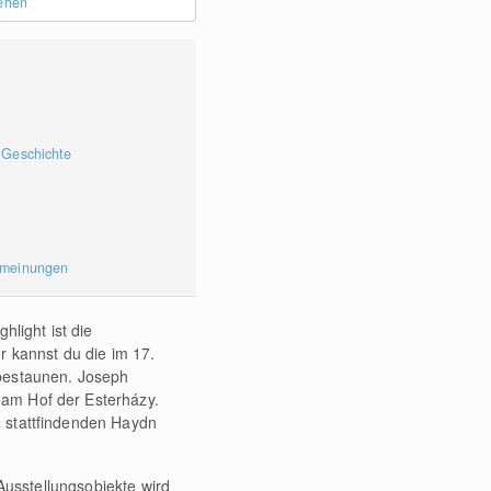
sehen
 Geschichte
rmeinungen
hlight ist die
r kannst du die im 17.
bestaunen. Joseph
r am Hof der Esterházy.
ch stattfindenden Haydn
Ausstellungsobjekte wird