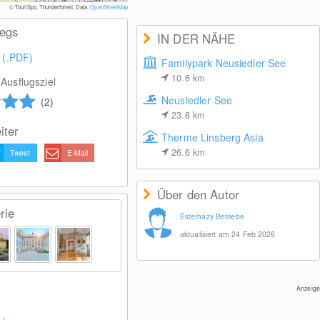
© Ester
© TouriSpo, Thunderforest, Data:
OpenStreetMap
wegs
IN DER NÄHE
 (.PDF)
Familypark Neusiedler See
10.6
km
Ausflugsziel
Neusiedler See
(2)
23.8
km
iter
Therme Linsberg Asia
26.6
km
Tweet
E-Mail
Über den Autor
rie
Esterhazy Betriebe
aktualisiert am 24 Feb 2026
Anzeige