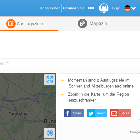
Konfigurator
Gewinnspiele
Login
ht
Kombiniert
Magazin
Ausflugsziele
ten
(0)
Momentan sind 2 Ausflugsziele im
Sonnenland Mittelburgenland online
Zoom in die Karte, um die Region
einzuschränken
Share
Tweet
E-Mail
Anzeige