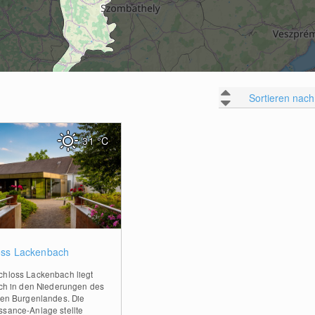
Sortieren nach
31
°C
0
oss Lackenbach
chloss Lackenbach liegt
sch in den Niederungen des
ren Burgenlandes. Die
ssance-Anlage stellte