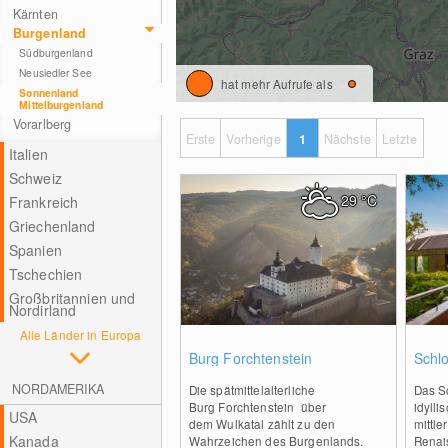
Kärnten
Burgenland
Südburgenland
Neusiedler See
hat mehr Aufrufe als
Sonnenland
Mittelburgenland
Vorarlberg
Erste
Vorherige
1
Nächste
Letzte
Italien
Schweiz
29
°C
Frankreich
Griechenland
Spanien
Tschechien
Großbritannien und
Nordirland
Alle Länder in Europa
0
Burg Forchtenstein
Schl
NORDAMERIKA
Die spätmittelalterliche
Das S
Burg Forchtenstein über
idylli
USA
dem Wulkatal zählt zu den
mittle
Kanada
Wahrzeichen des Burgenlands.
Renai