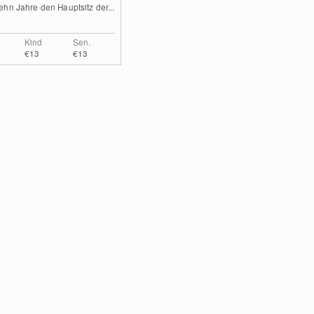
hn Jahre den Hauptsitz der...
Kind
Sen.
€13
€13