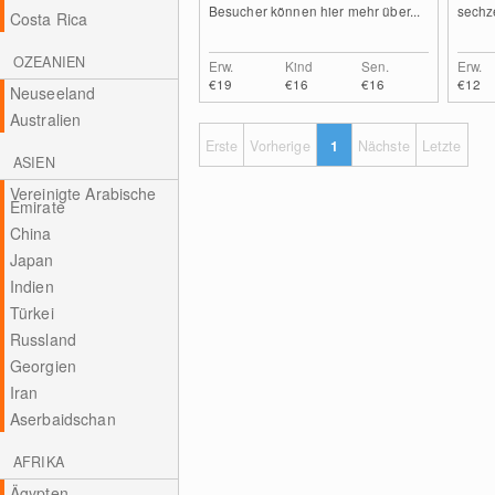
Besucher können hier mehr über...
sechze
Costa Rica
OZEANIEN
Erw.
Kind
Sen.
Erw.
€19
€16
€16
€12
Neuseeland
Australien
Erste
Vorherige
1
Nächste
Letzte
ASIEN
Vereinigte Arabische
Emirate
China
Japan
Indien
Türkei
Russland
Georgien
Iran
Aserbaidschan
AFRIKA
Ägypten