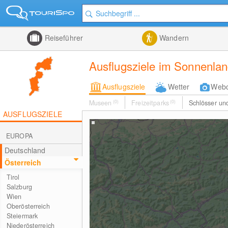
Reiseführer
Wandern
Ausflugsziele im Sonnenlan
Ausflugsziele
Wetter
Web
Museen
(0)
Freizeitparks
(0)
Schlösser u
AUSFLUGSZIELE
EUROPA
Deutschland
Österreich
Tirol
Salzburg
Wien
Oberösterreich
Steiermark
Niederösterreich