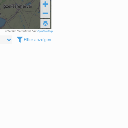
© TouriSpo, Thunderforest, Data:
OpenStreetMap
Filter anzeigen