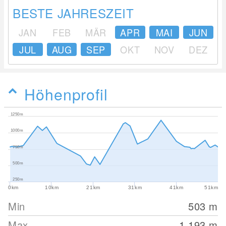
BESTE JAHRESZEIT
JAN
FEB
MÄR
APR
MAI
JUN
JUL
AUG
SEP
OKT
NOV
DEZ
Höhenprofil
1250m
1000m
750m
500m
250m
0km
10km
21km
31km
41km
51km
Min
503
m
Max
1,193
m