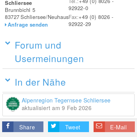
Tel.:
+49 (0) 8026 -
Schliersee
92922-0
Brunnbichl 5
83727
Schliersee/Neuhaus
Fax:
+49 (0) 8026 -
92922-29
Anfrage senden
Forum und
Usermeinungen
In der Nähe
Alpenregion Tegernsee Schliersee
aktualisiert am 9 Feb 2026
Share
Tweet
E-Mail