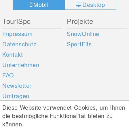
Mobil
Desktop
TouriSpo
Projekte
Impressum
SnowOnline
Datenschutz
SportFits
Kontakt
Unternehmen
FAQ
Newsletter
Umfragen
Diese Website verwendet Cookies, um Ihnen
Mobile Apps
Social Web
die bestmögliche Funktionalität bieten zu
können.
iOS