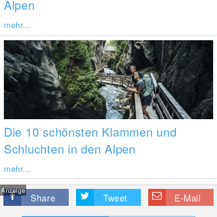
Alpen
mehr...
Die 10 schönsten Klammen und
Schluchten in den Alpen
mehr...
Anzeige
Share
Tweet
E-Mail