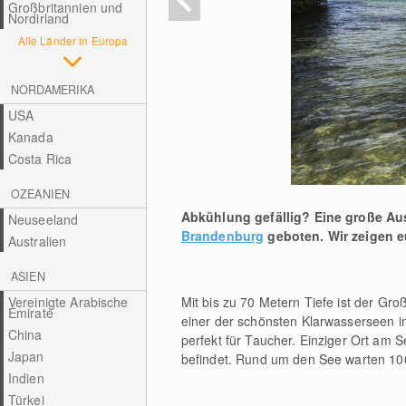
Großbritannien und
Nordirland
Alle Länder in Europa
NORDAMERIKA
USA
Kanada
Costa Rica
OZEANIEN
Abkühlung gefällig? Eine große Aus
Neuseeland
Brandenburg
geboten. Wir zeigen e
Australien
ASIEN
Mit bis zu 70 Metern Tiefe ist der Gr
Vereinigte Arabische
Emirate
einer der schönsten Klarwasserseen in
China
perfekt für Taucher. Einziger Ort am 
Japan
befindet. Rund um den See warten 10
Indien
Türkei