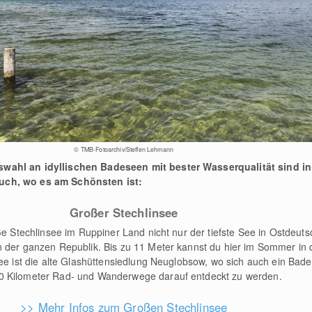
© TMB-Fotoarchiv/Steffen Lehmann
wahl an idyllischen Badeseen mit bester Wasserqualität sind i
uch, wo es am Schönsten ist:
Großer Stechlinsee
oße Stechlinsee im Ruppiner Land nicht nur der tiefste See in Ostdeut
 der ganzen Republik. Bis zu 11 Meter kannst du hier im Sommer in di
See ist die alte Glashüttensiedlung Neuglobsow, wo sich auch ein Bade
0 Kilometer Rad- und Wanderwege darauf entdeckt zu werden.
>> Mehr Infos zum Großen Stechlinsee