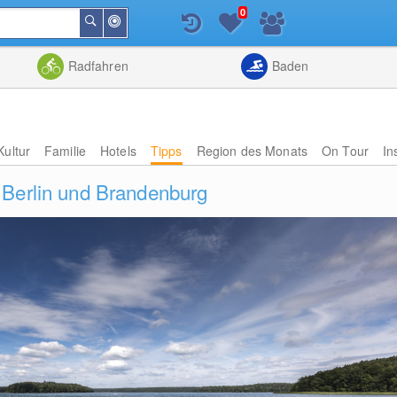
0
In
Suchen
der
Nähe
Listenansicht
Kartenansic
Radfahren
Baden
Kultur
Familie
Hotels
Tipps
Region des Monats
On Tour
In
 Berlin und Brandenburg