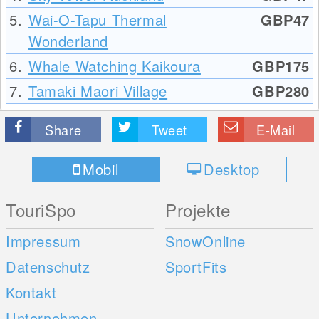
5.
Wai-O-Tapu Thermal
GBP47
Wonderland
6.
Whale Watching Kaikoura
GBP175
7.
Tamaki Maori Village
GBP280
Share
Tweet
E-Mail
Mobil
Desktop
TouriSpo
Projekte
Impressum
SnowOnline
Datenschutz
SportFits
Kontakt
Unternehmen