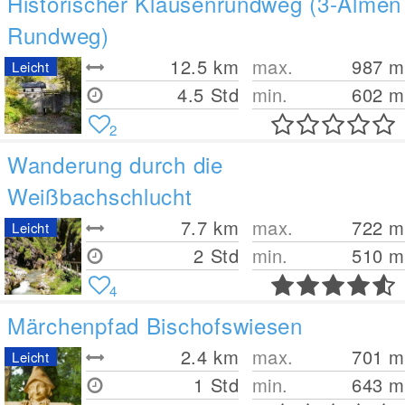
Historischer Klausenrundweg (3-Almen
Rundweg)
12.5
km
max.
987
m
Leicht
4.5 Std
min.
602
m
2
Wanderung durch die
Weißbachschlucht
7.7
km
max.
722
m
Leicht
2 Std
min.
510
m
4
Märchenpfad Bischofswiesen
2.4
km
max.
701
m
Leicht
1 Std
min.
643
m