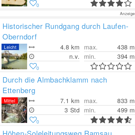
0
Anzeige
Historischer Rundgang durch Laufen-
Oberndorf
4.8
km
max.
438
m
Leicht
n.v.
min.
394
m
0
Durch die Almbachklamm nach
Ettenberg
7.1
km
max.
833
m
Mittel
3 Std
min.
499
m
0
Höhen-Soleleitungsweg Ramsau