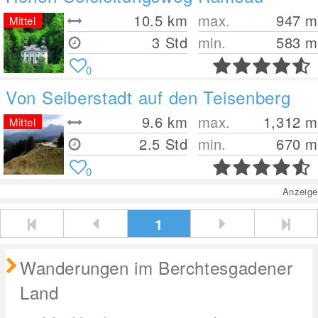
10.5
km
max.
947
m
Mittel
3 Std
min.
583
m
0
Von Seiberstadt auf den Teisenberg
9.6
km
max.
1,312
m
Mittel
2.5 Std
min.
670
m
0
Anzeige
1
Wanderungen im Berchtesgadener
Land