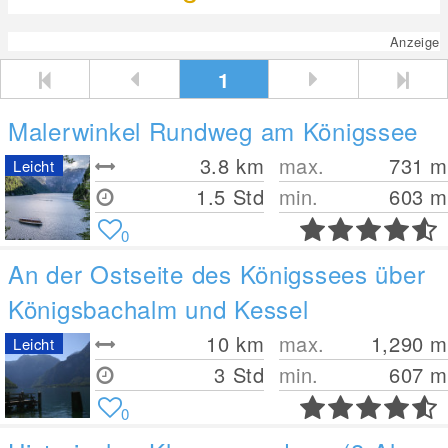
Anzeige
1
Malerwinkel Rundweg am Königssee
3.8
km
max.
731
m
Leicht
1.5 Std
min.
603
m
0
An der Ostseite des Königssees über
Königsbachalm und Kessel
10
km
max.
1,290
m
Leicht
3 Std
min.
607
m
0