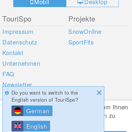
Mobil
Desktop
TouriSpo
Projekte
Impressum
SnowOnline
Datenschutz
SportFits
Kontakt
Unternehmen
FAQ
Newsletter
Do you want to switch to the
Umfragen
English version of TouriSpo?
Diese Website verwendet Cookies, um Ihnen
German
Mobile Apps
Social Web
die bestmögliche Funktionalität bieten zu
können.
iOS
English