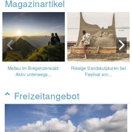
Magazinartikel
Mellau im Bregenzerwald:
Riesige Sandskulpturen bei
Aktiv unterwegs...
Festival am...
Freizeitangebot