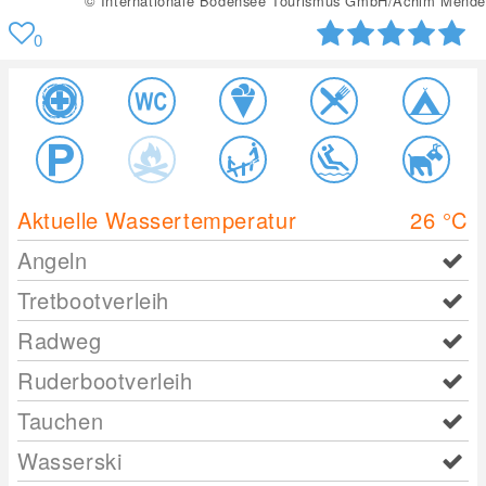
© Internationale Bodensee Tourismus GmbH/Achim Mende
0
Aktuelle Wassertemperatur
26
°C
Angeln
Tretbootverleih
Radweg
Ruderbootverleih
Tauchen
Wasserski