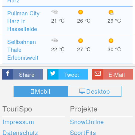
Harz
Pullman City
Harz In
21
°C
26
°C
29
°C
Hasselfelde
Seilbahnen
Thale
22
°C
27
°C
30
°C
Erlebniswelt
Share
Tweet
E-Mail
Mobil
Desktop
TouriSpo
Projekte
Impressum
SnowOnline
Datenschutz
SportFits