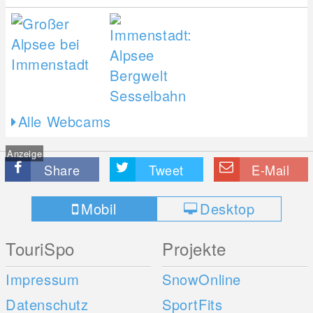
Alle Webcams
Anzeige
Share
Tweet
E-Mail
Mobil
Desktop
TouriSpo
Projekte
Impressum
SnowOnline
Datenschutz
SportFits