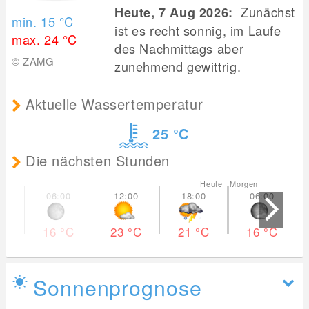
Zunächst
Heute, 7 Aug 2026:
min. 15
°C
ist es recht sonnig, im Laufe
max. 24
°C
des Nachmittags aber
© ZAMG
zunehmend gewittrig.
Aktuelle Wassertemperatur
25
°C
Die nächsten Stunden
Heute Morgen
16
°C
23
°C
21
°C
16
°C
Sonnenprognose