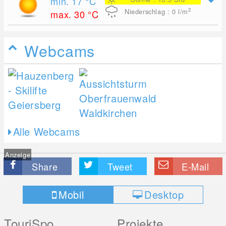
min. 17
°C
2
Niederschlag : 0
l/m
max. 30
°C
Webcams
Alle Webcams
Anzeige
Share
Tweet
E-Mail
Mobil
Desktop
TouriSpo
Projekte