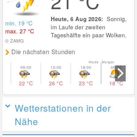
21
°C
Sonnig,
Heute, 6 Aug 2026:
min. 19
°C
im Laufe der zweiten
max. 27
°C
Tageshälfte ein paar Wolken.
© ZAMG
Die nächsten Stunden
Heute Morgen
22
°C
26
°C
23
°C
18
°C
Wetterstationen in der
Nähe