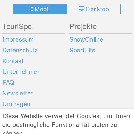
Mobil
Desktop
TouriSpo
Projekte
Impressum
SnowOnline
Datenschutz
SportFits
Kontakt
Unternehmen
FAQ
Newsletter
Umfragen
Diese Website verwendet Cookies, um Ihnen
Mobile Apps
Social Web
die bestmögliche Funktionalität bieten zu
können.