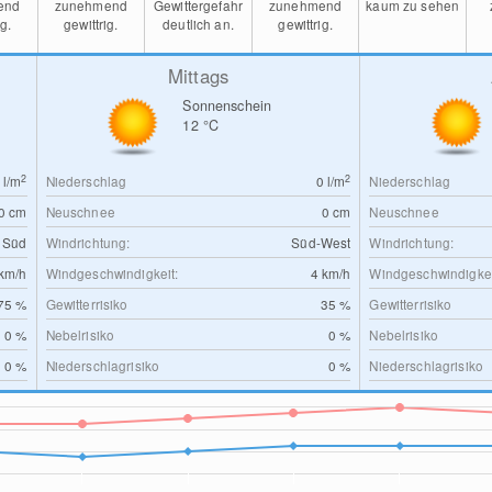
end
zunehmend
Gewittergefahr
zunehmend
kaum zu sehen
ig.
gewittrig.
deutlich an.
gewittrig.
Mittags
Sonnenschein
12
°C
2
2
0
l/m
Niederschlag
0
l/m
Niederschlag
0
cm
Neuschnee
0
cm
Neuschnee
Süd
Windrichtung:
Süd-West
Windrichtung:
km/h
Windgeschwindigkeit:
4
km/h
Windgeschwindigkei
75 %
Gewitterrisiko
35 %
Gewitterrisiko
0 %
Nebelrisiko
0 %
Nebelrisiko
0 %
Niederschlagrisiko
0 %
Niederschlagrisiko