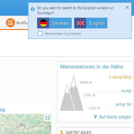
Do you want to switch to the English version of
Konfigurator
Gewinnspiele
Login
TouriSpo?
ht
Kombiniert
Magazin
Ausflugsziele
German
English
Remember my choice
Wetterstationen in der Nähe
Ischgl Berg
2,872
m
Ischgl
1,731
m
Ischgl Tal
lag
1,377
m
Auf Karte zeigen
WEBCAMS