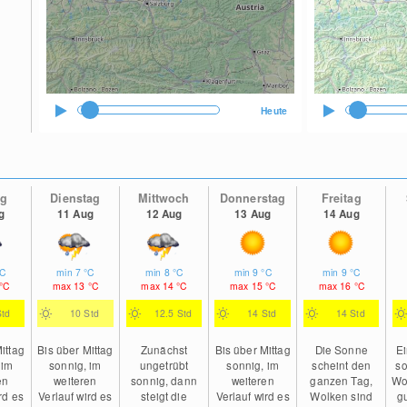
Heute
ag
Dienstag
Mittwoch
Donnerstag
Freitag
g
11 Aug
12 Aug
13 Aug
14 Aug
°C
min
7
°C
min
8
°C
min
9
°C
min
9
°C
°C
max
13
°C
max
14
°C
max
15
°C
max
16
°C
Std
10 Std
12.5 Std
14 Std
14 Std
ittag
Bis über Mittag
Zunächst
Bis über Mittag
Die Sonne
Ei
 im
sonnig, im
ungetrübt
sonnig, im
scheint den
so
en
weiteren
sonnig, dann
weiteren
ganzen Tag,
Wo
rd es
Verlauf wird es
steigt die
Verlauf wird es
Wolken sind
g