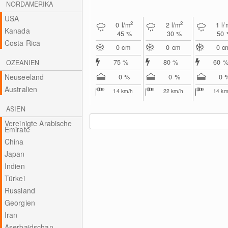
NORDAMERIKA
USA
2
2
0
l/m
2
l/m
1
l/
Kanada
45 %
30 %
50
Costa Rica
0
cm
0
cm
0
c
75 %
80 %
60 
OZEANIEN
Neuseeland
0 %
0 %
0 
Australien
14
km/h
22
km/h
14
km
ASIEN
Vereinigte Arabische
Emirate
China
Japan
Indien
Türkei
Russland
Georgien
Iran
Aserbaidschan