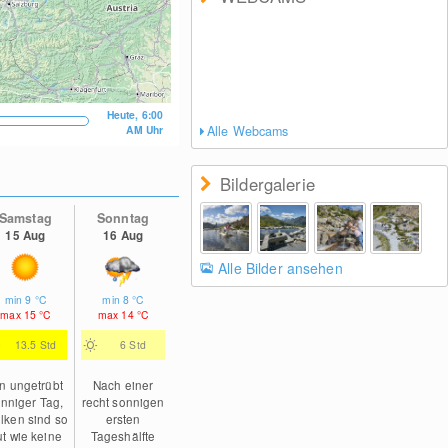
Heute, 6:00
AM Uhr
Alle Webcams
Bildergalerie
Samstag
Sonntag
15 Aug
16 Aug
Alle Bilder ansehen
min
9
°C
min
8
°C
max
15
°C
max
14
°C
13.5 Std
6 Std
n ungetrübt
Nach einer
nniger Tag,
recht sonnigen
lken sind so
ersten
ut wie keine
Tageshälfte