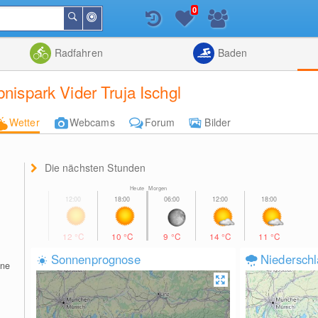
0
In
Suchen
der
Nähe
Listenansicht
Kartenansic
Radfahren
Baden
bnispark Vider Truja Ischgl
Wetter
Webcams
Forum
Bilder
Die nächsten Stunden
Heute Morgen
12
°C
10
°C
9
°C
14
°C
11
°C
Sonnenprognose
Niedersch
ine