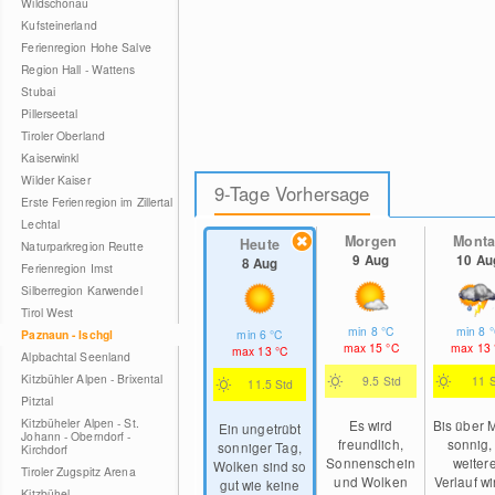
Wildschönau
Kufsteinerland
Ferienregion Hohe Salve
Region Hall - Wattens
Stubai
Pillerseetal
Tiroler Oberland
Kaiserwinkl
Wilder Kaiser
9-Tage Vorhersage
Erste Ferienregion im Zillertal
Lechtal
Morgen
Mont
Heute
Naturparkregion Reutte
9 Aug
10 Au
8 Aug
Ferienregion Imst
Silberregion Karwendel
Tirol West
min
8
°C
min
8
Paznaun - Ischgl
min
6
°C
max
15
°C
max
13
max
13
°C
Alpbachtal Seenland
Kitzbühler Alpen - Brixental
9.5 Std
11 
11.5 Std
Pitztal
Kitzbüheler Alpen - St.
Es wird
Bis über M
Ein ungetrübt
Johann - Oberndorf -
freundlich,
sonnig,
sonniger Tag,
Kirchdorf
Sonnenschein
weiter
Wolken sind so
Tiroler Zugspitz Arena
und Wolken
Verlauf wi
gut wie keine
Kitzbühel