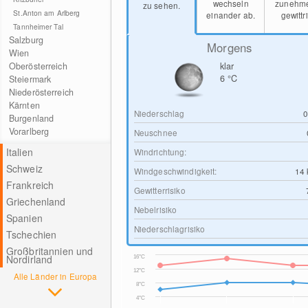
wechseln
zunehm
zu sehen.
St.Anton am Arlberg
einander ab.
gewittr
Tannheimer Tal
Salzburg
Morgens
Wien
Oberösterreich
klar
6
°C
Steiermark
Niederösterreich
Kärnten
Niederschlag
Burgenland
Vorarlberg
Neuschnee
Italien
Windrichtung:
Schweiz
Windgeschwindigkeit:
14
Frankreich
Gewitterrisiko
Griechenland
Nebelrisiko
Spanien
Niederschlagrisiko
Tschechien
Großbritannien und
Nordirland
16°C
12°C
Alle Länder in Europa
8°C
4°C