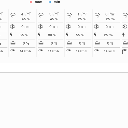
max
min
2
2
2
2
2
m
4
l/m
3
l/m
1
l/m
0
l/m
 %
45 %
45 %
25 %
25 %
m
0
cm
0
cm
0
cm
0
cm
%
65 %
80 %
55 %
25 %
%
0 %
0 %
0 %
0 %
/h
14
km/h
11
km/h
14
km/h
14
km/h