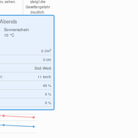
zu sehen.
steigt die
Gewittergefahr
deutlich.
Abends
Sonnenschein
10
°C
2
0
l/m
0
cm
Süd-West
t:
11
km/h
45 %
0 %
0 %