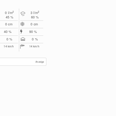
2
2
0
l/m
3
l/m
45 %
60 %
0
cm
0
cm
40 %
90 %
0 %
0 %
14
km/h
14
km/h
Anzeige