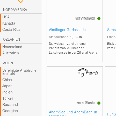
NORDAMERIKA
USA
vor 7 Minuten
Kanada
Costa Rica
Almflieger Gerlosstein
Stras
Standorthöhe:
1,995
m
Stand
OZEANIEN
Die webcam zeigt dir einen
Blick 
Neuseeland
Panoramablick über den
vom G
Latschensee in der Zillertal Arena.
Australien
ASIEN
Vereinigte Arabische
15
°C
Emirate
China
Japan
Indien
Türkei
vor 1 Stunde
Russland
Georgien
AhornSee und AhornBachl in
FunS