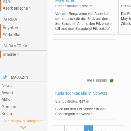
Mayrhofen
Iran
Standorthöhe:
1,936
m
Stand
Aserbaidschan
Von der Bergstation der Ahornbahn
Die P
eröffnet sich dir der Blick auf den
Mayrh
AFRIKA
8er Sessellift Ahorn, den Filzenalm
Zillert
Ägypten
Lift und den Berggipfel Filzenköpfl.
Südafrika
SÜDAMERIKA
Brasilien
MAGAZIN
vor 1 Stunde
News
Award
Kellerjochkapelle in Schwaz
Aktiv
Standorthöhe:
547
m
Genuss
Blick auf den Ort Schwaz in der
Kultur
Silberregion Karwendel.
Alle Magazin Kategorien