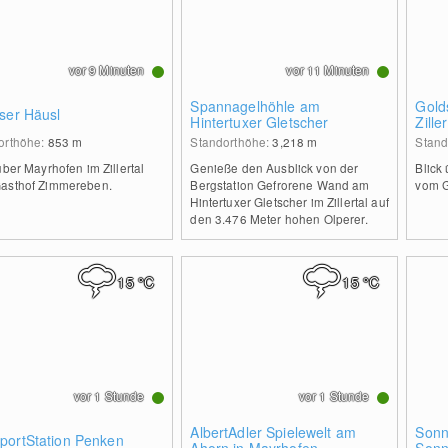
vor 9 Minuten
vor 11 Minuten
Spannagelhöhle am
Gold
ser Häusl
Hintertuxer Gletscher
Ziller
orthöhe:
853
m
Standorthöhe:
3,218
m
Stand
über Mayrhofen im Zillertal
Genieße den Ausblick von der
Blick 
asthof Zimmereben.
Bergstation Gefrorene Wand am
vom G
Hintertuxer Gletscher im Zillertal auf
den 3.476 Meter hohen Olperer.
15
°C
15
°C
vor 1 Stunde
vor 1 Stunde
AlbertAdler Spielewelt am
Sonn
portStation Penken