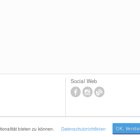
Social Web
OK, Verst
onalität bieten zu können.
Datenschutzrichtlinien