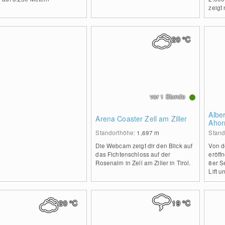
zeigt
20
°C
vor 1 Stunde
Albe
Arena Coaster Zell am Ziller
Ahorn
Standorthöhe:
1,697
m
Stand
Die Webcam zeigt dir den Blick auf
Von d
das Fichtenschloss auf der
eröffn
Rosenalm in Zell am Ziller in Tirol.
8er S
Lift u
20
°C
19
°C