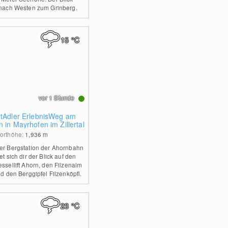
 nach Westen zum Grinberg.
15
°C
vor 1 Stunde
rtAdler ErlebnisWeg am
 in Mayrhofen im Zillertal
orthöhe:
1,936
m
er Bergstation der Ahornbahn
et sich dir der Blick auf den
essellift Ahorn, den Filzenalm
nd den Berggipfel Filzenköpfl.
23
°C