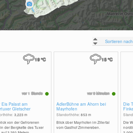
Sortieren nach
19
°C
15
°C
vor 1 Stunde
vor 9 Minuten
 Eis Palast am
AdlerBühne am Ahorn bei
Die 
rtuxer Gletscher
Mayrhofen
Fink
orthöhe:
3,223
m
Standorthöhe:
853
m
Stand
lick von der Gefrorenen
Blick über Mayrhofen im Zillertal
Die W
in der Bergkette des Tuxer
vom Gasthof Zimmereben.
nordö
auf 3.250 Metern
2.000