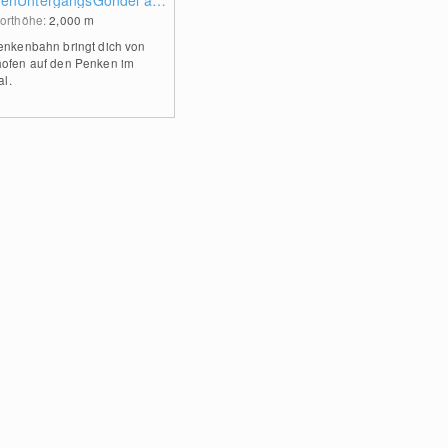
enUntergangsGondel am
n in Mayrhofen
orthöhe:
2,000
m
enkenbahn bringt dich von
ofen auf den Penken im
al.