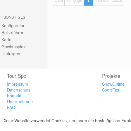
Erste
Vorherige
1
Nächste
Letzte
SONSTIGES
Konfigurator
Reiseführer
Karte
Gewinnspiele
Umfragen
TouriSpo
Projekte
Impressum
SnowOnline
Datenschutz
SportFits
Kontakt
Unternehmen
FAQ
Newsletter
Widget
Diese Website verwendet Cookies, um Ihnen die bestmögliche Funkti
Umfragen