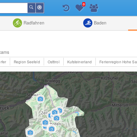
0
In
Suchen
der
Nähe
Listenansicht
Kartenansic
Radfahren
Baden
cams
rfer
Region Seefeld
Osttirol
Kufsteinerland
Ferienregion Hohe Sa