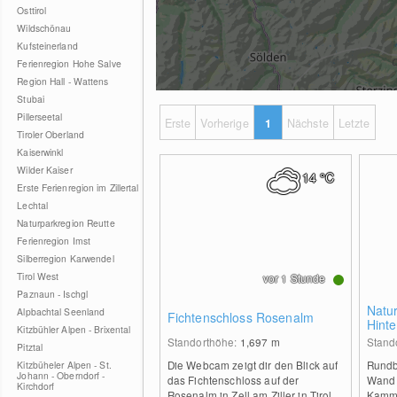
Osttirol
Wildschönau
Kufsteinerland
Ferienregion Hohe Salve
Region Hall - Wattens
Stubai
Pillerseetal
Erste
Vorherige
1
Nächste
Letzte
Tiroler Oberland
Kaiserwinkl
Wilder Kaiser
14
°C
Erste Ferienregion im Zillertal
Lechtal
Naturparkregion Reutte
Ferienregion Imst
Silberregion Karwendel
Tirol West
vor 1 Stunde
Paznaun - Ischgl
Natur
Alpbachtal Seenland
Fichtenschloss Rosenalm
Hinte
Kitzbühler Alpen - Brixental
Standorthöhe:
1,697
m
Stand
Pitztal
Die Webcam zeigt dir den Blick auf
Rundb
Kitzbüheler Alpen - St.
Johann - Oberndorf -
das Fichtenschloss auf der
Wand 
Kirchdorf
Rosenalm in Zell am Ziller in Tirol.
Kamm 