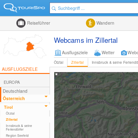
Reiseführer
Wandern
Webcams im Zillertal
Ausflugsziele
Wetter
Web
Ötztal
Zillertal
Innsbruck & seine Feriendö
AUSFLUGSZIELE
EUROPA
Deutschland
Österreich
Tirol
Ötztal
Zillertal
Innsbruck & seine
Feriendörfer
Region Seefeld