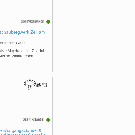
vor 9 Minuten
schaubergwerk Zell am
orthöhe:
853
m
über Mayrhofen im Zillertal
asthof Zimmereben.
15
°C
vor 1 Stunde
enAufgangsGondel &