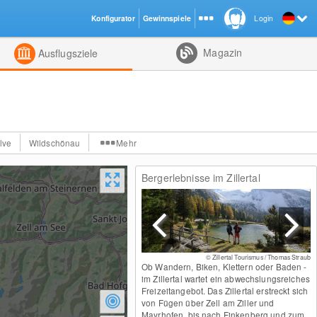
Konfigurator
Gewinnspiele
Login
ht
Kombiniert
Magazin
Ausflugsziele
lve
Wildschönau
Mehr
Bergerlebnisse im Zillertal
© Zillertal Tourismus / Christoph Johann
© Zillertal Tourismus / Thomas Straub
Ob Wandern, Biken, Klettern oder Baden -
im Zillertal wartet ein abwechslungsreiches
Freizeitangebot. Das Zillertal erstreckt sich
von Fügen über Zell am Ziller und
Mayrhofen, bis nach Finkenberg und zum