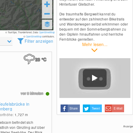
Hintertuxer Gletscher.
Die traumhafte Bergwelt kannst du
entweder auf den zahlreichen Biketrails
und Wanderwegen selbst erklimmen oder
bequem mit den Sommerbergbahnen zu
© TouriSpo, Thunderforest, Data:
OpenStreetMap
den Gipfeln hinauffahren und herrliche
©
OpenStreetMap
contributors.
Fernblicke genießen.
Filter anzeigen
Mehr lesen...
23
°C
vor 8 Minuten
Teufelsbrücke in
enberg
Share
Tweet
E-Mail
orthöhe:
1,727
m
ebcam befindet sich
Anzeige
stlich von Ginzling auf über
 Meter Seehöhe. Der Blick