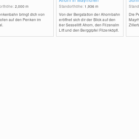
Ahorn in Mayrhofen
Sonn
Ahor
orthöhe:
2,000
m
Standorthöhe:
1,936
m
Stand
enkenbahn bringt dich von
Von der Bergstation der Ahornbahn
Die P
ofen auf den Penken im
eröffnet sich dir der Blick auf den
Mayrh
al.
8er Sessellift Ahorn, den Filzenalm
Zillert
Lift und den Berggipfel Filzenköpfl.