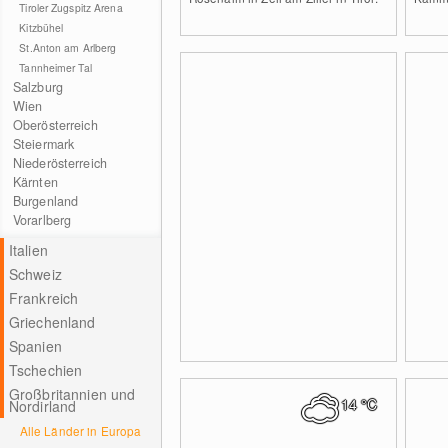
Tiroler Zugspitz Arena
Kitzbühel
St.Anton am Arlberg
Tannheimer Tal
Salzburg
Wien
Oberösterreich
Steiermark
Niederösterreich
Kärnten
Burgenland
Vorarlberg
Italien
Schweiz
Frankreich
Griechenland
Spanien
Tschechien
Großbritannien und
14
°C
Nordirland
Alle Länder in Europa