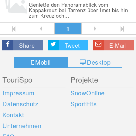
Genieße den Panoramablick vom
Kappakreuz bei Tarrenz über Imst bis hin
zum Kreuzjoch...
1
Share
Tweet
E-Mail
Mobil
Desktop
TouriSpo
Projekte
Impressum
SnowOnline
Datenschutz
SportFits
Kontakt
Unternehmen