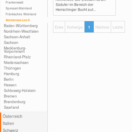
Frankenwald
Südufer im Bereich der
Spessart-Mainland
Herrschinger Bucht auf...
Fränkisches Weinland
Ammersee-Lech
Baden-Württemberg
Erste
Vorherige
1
Nächste
Letzte
Nordrhein-Westfalen
Sachsen-Anhalt
Sachsen
Mecklenburg-
Vorpommern
Rheinland-Pfalz
Niedersachsen
Thüringen
Hamburg
Berlin
Hessen
Schleswig-Holstein
Bremen
Brandenburg
Saarland
Österreich
Italien
Schweiz