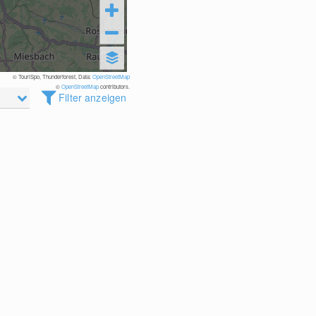
© TouriSpo, Thunderforest, Data:
OpenStreetMap
©
OpenStreetMap
contributors.
Filter anzeigen