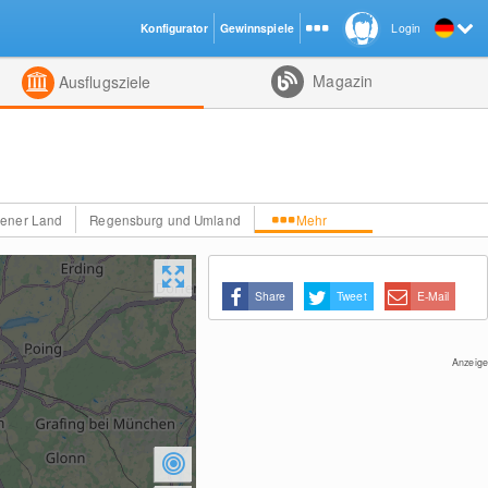
Konfigurator
Gewinnspiele
Login
ht
Kombiniert
Magazin
Ausflugsziele
ener Land
Regensburg und Umland
Mehr
Share
Tweet
E-Mail
Anzeige