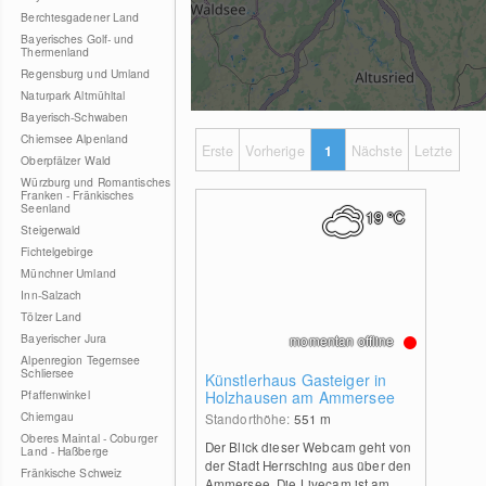
Berchtesgadener Land
Bayerisches Golf- und
Thermenland
Regensburg und Umland
Naturpark Altmühltal
Bayerisch-Schwaben
Chiemsee Alpenland
Erste
Vorherige
1
Nächste
Letzte
Oberpfälzer Wald
Würzburg und Romantisches
Franken - Fränkisches
Seenland
19
°C
Steigerwald
Fichtelgebirge
Münchner Umland
Inn-Salzach
Tölzer Land
Bayerischer Jura
momentan offline
Alpenregion Tegernsee
Schliersee
Künstlerhaus Gasteiger in
Pfaffenwinkel
Holzhausen am Ammersee
Chiemgau
Standorthöhe:
551
m
Oberes Maintal - Coburger
Der Blick dieser Webcam geht von
Land - Haßberge
der Stadt Herrsching aus über den
Fränkische Schweiz
Ammersee. Die Livecam ist am