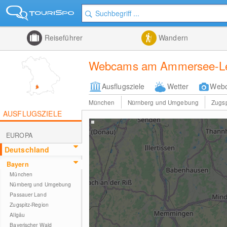
Reiseführer
Wandern
Webcams am Ammersee-L
Ausflugsziele
Wetter
Web
München
Nürnberg und Umgebung
Zugsp
AUSFLUGSZIELE
EUROPA
Deutschland
Bayern
München
Nürnberg und Umgebung
Passauer Land
Zugspitz-Region
Allgäu
Bayerischer Wald