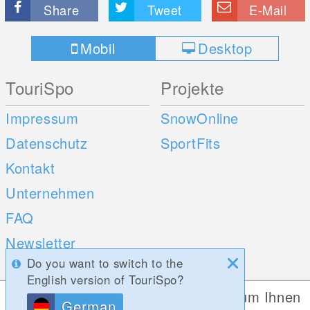
Share
Tweet
E-Mail
Mobil
Desktop
TouriSpo
Projekte
Impressum
SnowOnline
Datenschutz
SportFits
Kontakt
Unternehmen
FAQ
Newsletter
Do you want to switch to the
Umfragen
English version of TouriSpo?
Diese Website verwendet Cookies, um Ihnen
German
Mobile Apps
Social Web