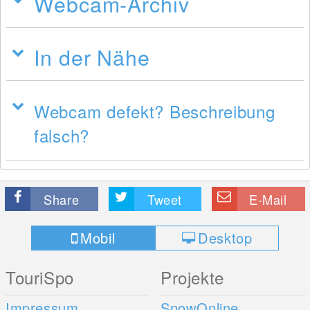
Webcam-Archiv
In der Nähe
Webcam defekt? Beschreibung
falsch?
Share
Tweet
E-Mail
Mobil
Desktop
TouriSpo
Projekte
Impressum
SnowOnline