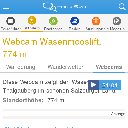
Wandern
Reiseführer
Radfahren
Baden
Ausflugsziele
Magazin
Webcam Wasenmooslift,
774 m
Wanderung
Wanderwetter
Webcams
Diese Webcam zeigt den Wasenmooslift am
21:01
Thalgauberg im schönen Salzburger Land.
Standorthöhe:
774
m
Anzeige