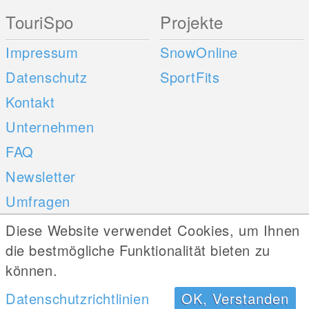
TouriSpo
Projekte
Impressum
SnowOnline
Datenschutz
SportFits
Kontakt
Unternehmen
FAQ
Newsletter
Umfragen
Diese Website verwendet Cookies, um Ihnen
Mobile Apps
Social Web
die bestmögliche Funktionalität bieten zu
können.
iOS
Android
Datenschutzrichtlinien
OK, Verstanden