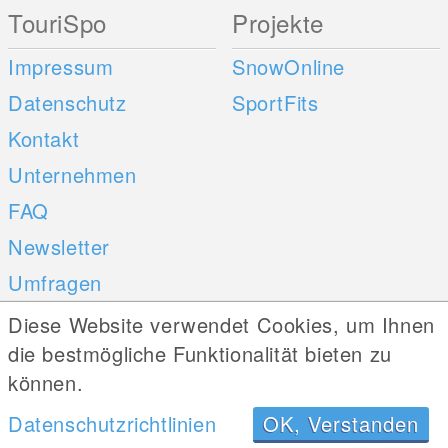
TouriSpo
Projekte
Impressum
SnowOnline
Datenschutz
SportFits
Kontakt
Unternehmen
FAQ
Newsletter
Umfragen
Diese Website verwendet Cookies, um Ihnen
Mobile Apps
Social Web
die bestmögliche Funktionalität bieten zu
können.
iOS
Android
Datenschutzrichtlinien
OK, Verstanden