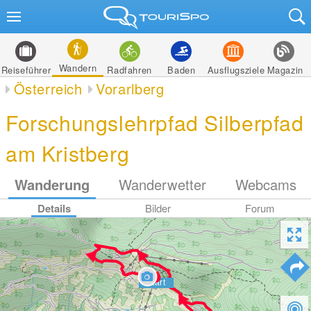
Wandern
Reiseführer
Radfahren
Baden
Ausflugsziele
Magazin
Österreich
Vorarlberg
Forschungslehrpfad Silberpfad
am Kristberg
Wanderung
Wanderwetter
Webcams
Details
Bilder
Forum