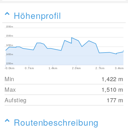
Höhenprofil
1550m
1500m
1450m
1400m
1350m
-0.0km
0.7km
1.4km
2.0km
2.7km
3.4km
Min
1,422
m
Max
1,510
m
Aufstieg
177
m
Routenbeschreibung