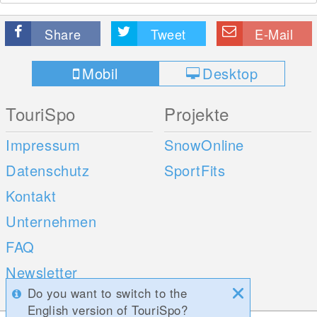
Share
Tweet
E-Mail
Mobil
Desktop
TouriSpo
Projekte
Impressum
SnowOnline
Datenschutz
SportFits
Kontakt
Unternehmen
FAQ
Newsletter
Do you want to switch to the
Umfragen
English version of TouriSpo?