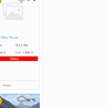
0
al Bike Route
km
4.5 Std
35
m
max.
1,896
m
Mittel
Pitztal
25
°C