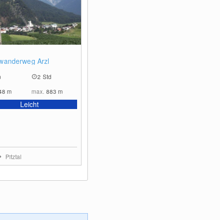
0
wanderweg Arzl
m
2 Std
48
m
max.
883
m
Leicht
Pitztal