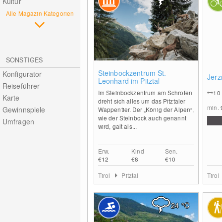
Kultur
Alle Magazin Kategorien
SONSTIGES
0
Steinbockzentrum St.
Konfigurator
Jerz
Leonhard im Pitztal
Reiseführer
Im Steinbockzentrum am Schrofen
10
Karte
dreht sich alles um das Pitztaler
min.
Gewinnspiele
Wappentier. Der „König der Alpen“,
wie der Steinbock auch genannt
Umfragen
wird, galt als...
Erw.
Kind
Sen.
€12
€8
€10
Tirol
Pitztal
Tirol
24
°C