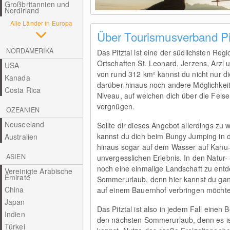
Großbritannien und
Nordirland
Alle Länder in Europa
Über Tourismusverband Pi
NORDAMERIKA
Das Pitztal ist eine der südlichsten Regi
Ortschaften St. Leonard, Jerzens, Arzl 
USA
von rund 312 km² kannst du nicht nur 
Kanada
darüber hinaus noch andere Möglichkeite
Costa Rica
Niveau, auf welchen dich über die Felse
vergnügen.
OZEANIEN
Neuseeland
Sollte dir dieses Angebot allerdings zu w
kannst du dich beim Bungy Jumping in d
Australien
hinaus sogar auf dem Wasser auf Kanu- 
ASIEN
unvergesslichen Erlebnis. In den Natur-
noch eine einmalige Landschaft zu entd
Vereinigte Arabische
Emirate
Sommerurlaub, denn hier kannst du ganz 
China
auf einem Bauernhof verbringen möchte
Japan
Das Pitztal ist also in jedem Fall ein
Indien
den nächsten Sommerurlaub, denn es is
Türkei