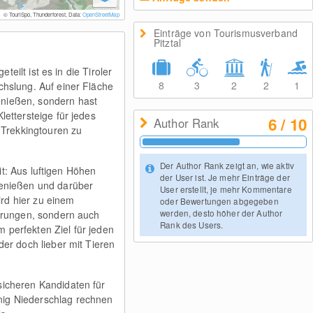
© TouriSpo, Thunderforest, Data:
OpenStreetMap
Einträge von Tourismusverband
Pitztal
eilt ist es in die Tiroler
8
3
2
2
1
chslung. Auf einer Fläche
enießen, sondern hast
ettersteige für jedes
6 / 10
Author Rank
 Trekkingtouren zu
Der Author Rank zeigt an, wie aktiv
it: Aus luftigen Höhen
der User ist. Je mehr Einträge der
genießen und darüber
User erstellt, je mehr Kommentare
rd hier zu einem
oder Bewertungen abgegeben
werden, desto höher der Author
derungen, sondern auch
Rank des Users.
 perfekten Ziel für jeden
der doch lieber mit Tieren
sicheren Kandidaten für
nig Niederschlag rechnen