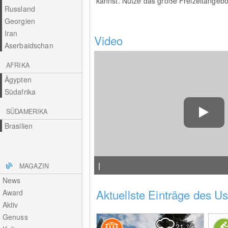
kannst. Nutze das große Freizeitangebot
Russland
Georgien
Iran
Video
Aserbaidschan
AFRIKA
Ägypten
Südafrika
SÜDAMERIKA
Brasilien
|
MAGAZIN
News
Aktuellste Einträge des U
Award
Aktiv
Genuss
21
°C