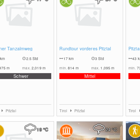
0
0
ner Tanzalmweg
Rundtour vorderes Pitztal
Pitzt
km
2.5 Std
17
km
3 Std
43
975
m
max.
2,019
m
min.
814
m
max.
1,095
m
min.
7
Schwer
Mittel
Pitztal
Tirol
Pitztal
Tirol
19
°C
24
°C