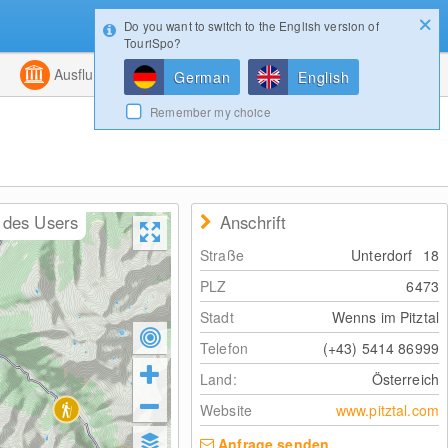
Do you want to switch to the English version of
Konfigurator
Gewinnspiele
Login
TouriSpo?
ht
Kombiniert
Ausflugsziele
Magazin
German
English
Remember my choice
 des Users
Anschrift
Straße
Unterdorf
18
PLZ
6473
Stadt
Wenns im Pitztal
Telefon
(+43) 5414 86999
Land:
Österreich
Website
www.pitztal.com
Anfrage senden