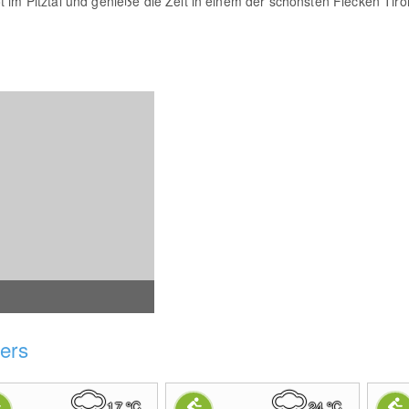
 im Pitztal und genieße die Zeit in einem der schönsten Flecken Tirol
sers
17
°C
24
°C