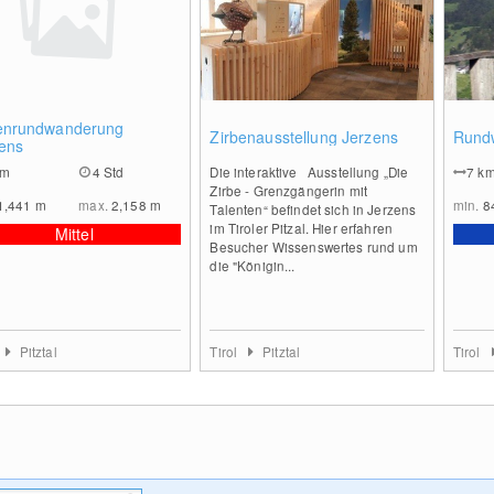
0
0
enrundwanderung
Zirbenausstellung Jerzens
Rund
ens
km
4 Std
Die interaktive Ausstellung „Die
7
k
Zirbe - Grenzgängerin mit
1,441
m
max.
2,158
m
min.
8
Talenten“ befindet sich in Jerzens
im Tiroler Pitzal. Hier erfahren
Mittel
Besucher Wissenswertes rund um
die "Königin...
Pitztal
Tirol
Pitztal
Tirol