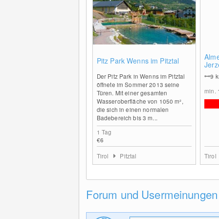
0
Alm
Pitz Park Wenns im Pitztal
Jerz
Der Pitz Park in Wenns im Pitztal
9
öffnete im Sommer 2013 seine
min.
Türen. Mit einer gesamten
Wasseroberfläche von 1050 m²,
die sich in einen normalen
Badebereich bis 3 m...
1 Tag
€6
Tirol
Pitztal
Tirol
Forum und Usermeinungen