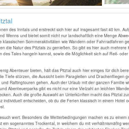
tztal
onen des Inntals und erstreckt sich hier auf insgesamt fast 40 km. Aufget
und Wenns und bietet somit nicht nur landschaftlich eine Menge Abwe
die klassischen Sommeraktivitäten wie Wandern oder Fahrradfahren g
n die Natur des Pitztals zu genießen. So gibt es hier auch mehrere Kl
n des Tales hangeln kannst, sowie die Möglichkeit sich auf Reit- oder
enig Abenteuer bieten, hält das Pitztal auch hier einiges für dich bere
ie Tiefe stürzen, die Aussicht beim Paragleiten und Drachenfliegen 
und Raftingtouren gehen. Auch der Urlaub mit der ganzen Familie wi
 und Abenteuerparks gibt es nicht nur eine Vielzahl an leichten Wan
ecken. Auch die große Auswahl an Unterkünften macht das Pitztal zum
individuell entscheiden, ob du die Ferien klassisch in einem Hotel o
st.
en Besuch wert. Besonders die Wetterbedingungen machen es zu einem 
t ein sogenanntes Trockental, in welchem du mit verhältnismäßig we