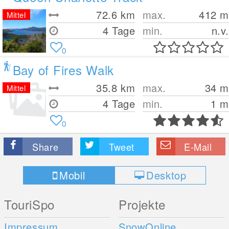
72.6
km
max.
412
m
Mittel
4 Tage
min.
n.v.
0
Bay of Fires Walk
35.8
km
max.
34
m
Mittel
4 Tage
min.
1
m
0
Share
Tweet
E-Mail
Mobil
Desktop
TouriSpo
Projekte
Impressum
SnowOnline