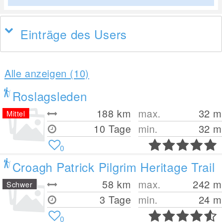
Einträge des Users
Alle anzeigen (10)
Roslagsleden
188
km
max.
32
m
Mittel
10 Tage
min.
32
m
0
Croagh Patrick Pilgrim Heritage Trail
58
km
max.
242
m
Schwer
3 Tage
min.
24
m
0