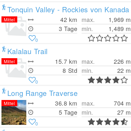
Tonquin Valley - Rockies von Kanada
42
km
max.
1,969
m
Mittel
3 Tage
min.
1,489
m
0
Kalalau Trail
15.7
km
max.
226
m
Mittel
8 Std
min.
22
m
0
Long Range Traverse
36.8
km
max.
704
m
Mittel
5 Tage
min.
27
m
0