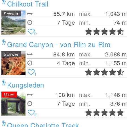
Chilkoot Trail
55.7
km
max.
1,043
m
Schwer
7 Tage
min.
74
m
0
Grand Canyon - von Rim zu Rim
84.8
km
max.
2,088
m
Schwer
4 Tage
min.
1,155
m
1
Kungsleden
108
km
max.
1,146
m
Mittel
7 Tage
min.
376
m
2
Queen Charlotte Track