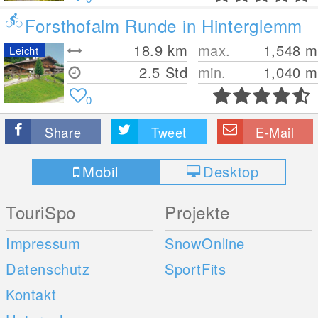
Forsthofalm Runde in Hinterglemm
18.9
km
max.
1,548
m
Leicht
2.5 Std
min.
1,040
m
0
Share
Tweet
E-Mail
Mobil
Desktop
TouriSpo
Projekte
Impressum
SnowOnline
Datenschutz
SportFits
Kontakt