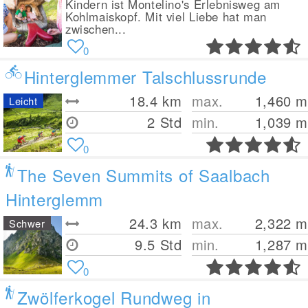
Kindern ist Montelino's Erlebnisweg am
Kohlmaiskopf. Mit viel Liebe hat man
zwischen...
0
Hinterglemmer Talschlussrunde
18.4
km
max.
1,460
m
Leicht
2 Std
min.
1,039
m
0
The Seven Summits of Saalbach
Hinterglemm
24.3
km
max.
2,322
m
Schwer
9.5 Std
min.
1,287
m
0
Zwölferkogel Rundweg in