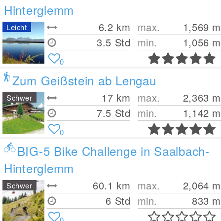
Hinterglemm
6.2
km
max.
1,569
m
Leicht
3.5 Std
min.
1,056
m
0
Zum Geißstein ab Lengau
17
km
max.
2,363
m
Schwer
7.5 Std
min.
1,142
m
0
BIG-5 Bike Challenge in Saalbach-
Hinterglemm
60.1
km
max.
2,064
m
Schwer
6 Std
min.
833
m
0