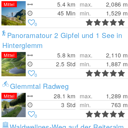
5.4
km
max.
2,086
m
Mittel
45 Min
min.
1,529
m
0
Panoramatour 2 Gipfel und 1 See in
Hinterglemm
5.8
km
max.
2,110
m
Mittel
2.5 Std
min.
1,887
m
0
Glemmtal Radweg
28.1
km
max.
1,289
m
Mittel
3 Std
min.
763
m
0
Waldwellnes-Weg auf der Reiteralm