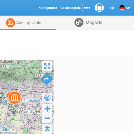
Konfigurator
Gewinnspiele
Login
ht
Kombiniert
Magazin
Ausflugsziele