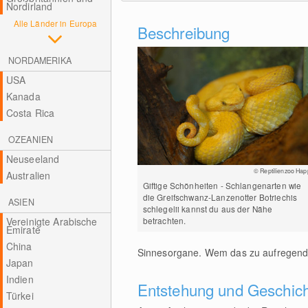
Nordirland
Alle Länder in Europa
Beschreibung
NORDAMERIKA
USA
Kanada
Costa Rica
OZEANIEN
Neuseeland
© Reptilienzoo Hap
Australien
Giftige Schönheiten - Schlangenarten wie
die Greifschwanz-Lanzenotter Botriechis
ASIEN
schlegelii kannst du aus der Nähe
Vereinigte Arabische
betrachten.
Emirate
China
Sinnesorgane. Wem das zu aufregend 
Japan
Indien
Entstehung und Geschic
Türkei