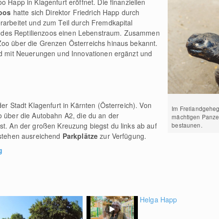
o Happ in Klagenfurt eröffnet. Die finanziellen
zoos
hatte sich Direktor Friedrich Happ durch
rarbeitet und zum Teil durch Fremdkapital
Bau des Reptilienzoos einen Lebenstraum. Zusammen
Zoo über die Grenzen Österreichs hinaus bekannt.
end mit Neuerungen und Innovationen ergänzt und
der Stadt Klagenfurt in Kärnten (Österreich). Von
Im Freilandgeheg
o über die Autobahn A2, die du an der
mächtigen Panzer
bestaunen.
st. An der großen Kreuzung biegst du links ab auf
o stehen ausreichend
Parkplätze
zur Verfügung.
g
Helga Happ