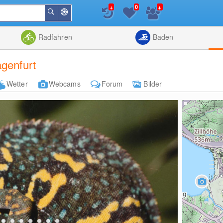
+
+
0
In
Suchen
der
Nähe
Listenansicht
Kartenansic
Radfahren
Baden
agenfurt
Wetter
Webcams
Forum
Bilder