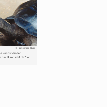
© Reptilienzoo Happ
e kannst du den
 der Risenschildkröten