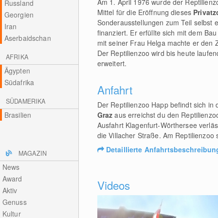
Am 1. April 1976 wurde der Reptilienzo
Russland
Mittel für die Eröffnung dieses
Privat
Georgien
Sonderausstellungen zum Teil selbst e
Iran
finanziert. Er erfüllte sich mit dem 
Aserbaidschan
mit seiner Frau Helga machte er den 
Der Reptilienzoo wird bis heute lauf
AFRIKA
erweitert.
Ägypten
Südafrika
Anfahrt
SÜDAMERIKA
Der Reptilienzoo Happ befindt sich in 
Brasilien
Graz
aus erreichst du den Reptilienzo
Ausfahrt Klagenfurt-Wörthersee verläs
die Villacher Straße. Am Reptilienzo
Detaillierte Anfahrtsbeschreibun
MAGAZIN
News
Award
Videos
Aktiv
Genuss
Kultur