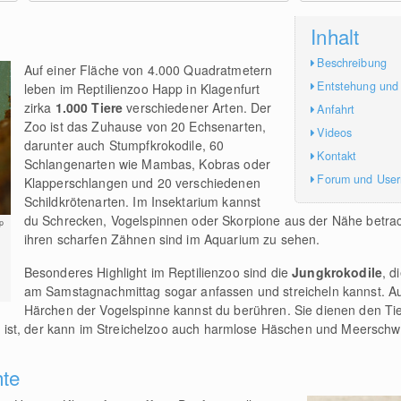
Inhalt
Beschreibung
Auf einer Fläche von 4.000 Quadratmetern
Entstehung und
leben im Reptilienzoo Happ in Klagenfurt
zirka
1.000 Tiere
verschiedener Arten. Der
Anfahrt
Zoo ist das Zuhause von 20 Echsenarten,
Videos
darunter auch Stumpfkrokodile, 60
Kontakt
Schlangenarten wie Mambas, Kobras oder
Forum und Use
Klapperschlangen und 20 verschiedenen
Schildkrötenarten. Im Insektarium kannst
du Schrecken, Vogelspinnen oder Skorpione aus der Nähe betrac
p
ihren scharfen Zähnen sind im Aquarium zu sehen.
Besonderes Highlight im Reptilienzoo sind die
Jungkrokodile
, d
am Samstagnachmittag sogar anfassen und streicheln kannst. A
Härchen der Vogelspinne kannst du berühren. Sie dienen den Tie
ist, der kann im Streichelzoo auch harmlose Häschen und Meerschwe
hte