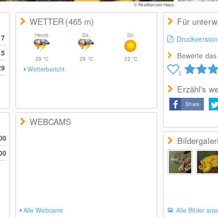
© Reptilienzoo Happ
WETTER
(465
m
)
Für unter
Heute
Sa.
So.
17
Druckversion
15
Bewerte das 
29
°C
28
°C
32
°C
€9
Wetterbericht
2
Erzähl's we
Share
WEBCAMS
00
Bildergaler
00
Alle Webcams
Alle Bilder an