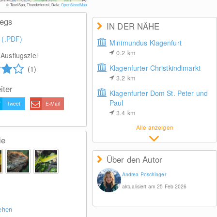
© TouriSpo, Thunderforest, Data:
OpenStreetMap
wegs
IN DER NÄHE
 (.PDF)
Minimundus Klagenfurt
0.2
km
Ausflugsziel
Klagenfurter Christkindlmarkt
(1)
3.2
km
iter
Klagenfurter Dom St. Peter und
Paul
Tweet
E-Mail
3.4
km
Alle anzeigen
ie
Über den Autor
Andrea Poschinger
aktualisiert am 25 Feb 2026
sehen