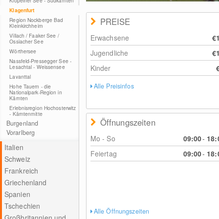
Klopeiner See - Südkärnten
Klagenfurt
PREISE
Region Nockberge Bad
Kleinkirchheim
Villach / Faaker See /
Erwachsene
€
Ossiacher See
Wörthersee
Jugendliche
€
Nassfeld-Pressegger See -
Lesachtal - Weissensee
Kinder
Lavanttal
Alle Preisinfos
Hohe Tauern - die
Nationalpark-Region in
Kärnten
Erlebnisregion Hochosterwitz
- Kärntenmitte
Öffnungszeiten
Burgenland
Vorarlberg
Mo - So
09:00
-
18:
Italien
Feiertag
09:00
-
18:
Schweiz
Frankreich
Griechenland
Spanien
Tschechien
Alle Öffnungszeiten
Großbritannien und