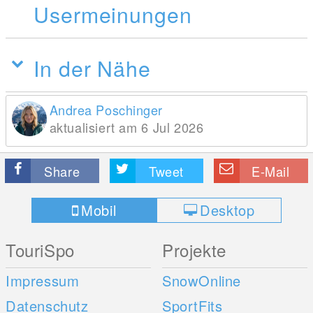
Usermeinungen
In der Nähe
Andrea Poschinger
aktualisiert am 6 Jul 2026
Share
Tweet
E-Mail
Mobil
Desktop
TouriSpo
Projekte
Impressum
SnowOnline
Datenschutz
SportFits