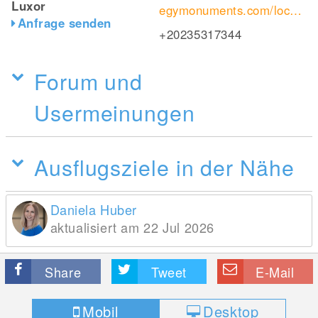
Luxor
egymonuments.com/locations/details/ValleyOfKings
Anfrage senden
+20235317344
Forum und
Usermeinungen
Ausflugsziele in der Nähe
Daniela Huber
aktualisiert am 22 Jul 2026
Share
Tweet
E-Mail
Mobil
Desktop