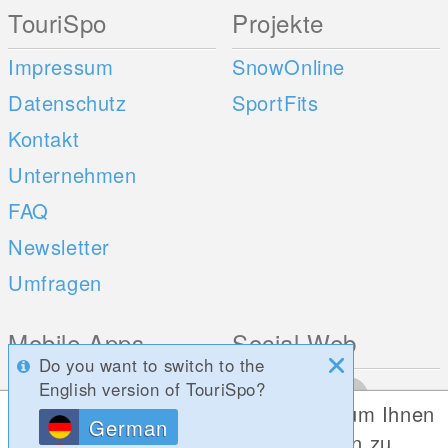
TouriSpo
Projekte
Impressum
SnowOnline
Datenschutz
SportFits
Kontakt
Unternehmen
FAQ
Newsletter
Umfragen
Mobile Apps
Social Web
Do you want to switch to the
iOS
English version of TouriSpo?
Diese Website verwendet Cookies, um Ihnen
Android
German
die bestmögliche Funktionalität bieten zu