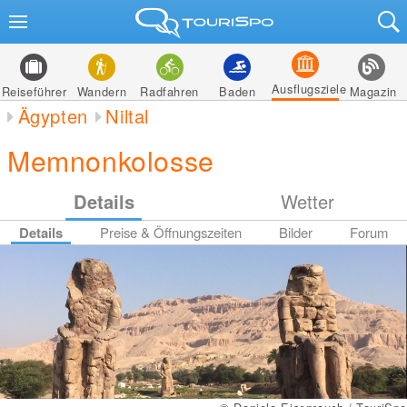
Ausflugsziele
Reiseführer
Wandern
Radfahren
Baden
Magazin
Ägypten
Niltal
Memnonkolosse
Details
Wetter
Details
Preise & Öffnungszeiten
Bilder
Forum