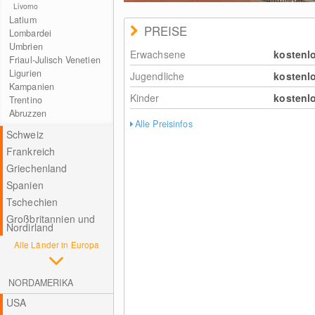
Livorno
CC BY 3.0
© Simone Zuffanelli/ Niabot
Latium
PREISE
Lombardei
Umbrien
Erwachsene
kostenl
Friaul-Julisch Venetien
Ligurien
Jugendliche
kostenl
Kampanien
Kinder
kostenl
Trentino
Abruzzen
Alle Preisinfos
Schweiz
Frankreich
Griechenland
Spanien
Tschechien
Großbritannien und
Nordirland
Alle Länder in Europa
NORDAMERIKA
USA