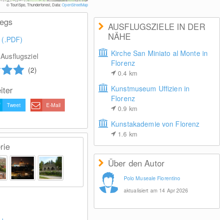
© TouriSpo, Thunderforest, Data:
OpenStreetMap
wegs
AUSFLUGSZIELE IN DER
NÄHE
 (.PDF)
Kirche San Miniato al Monte in
Ausflugsziel
Florenz
(2)
0.4
km
Kunstmuseum Uffizien in
iter
Florenz
Tweet
E-Mail
0.9
km
Kunstakademie von Florenz
1.6
km
rie
Über den Autor
Polo Museale Fiorentino
aktualisiert am 14 Apr 2026