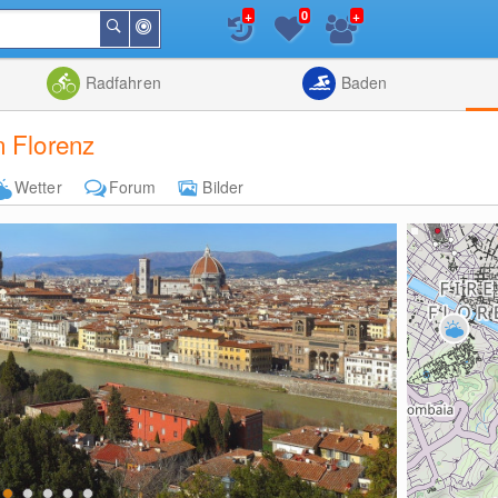
+
+
0
In
Suchen
der
Nähe
Listenansicht
Kartenansic
Radfahren
Baden
n Florenz
Wetter
Forum
Bilder