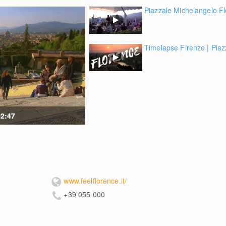
Piazzale Michelangelo F
Timelapse Firenze | Piaz
02:47
www.feelflorence.it/
+39 055 000