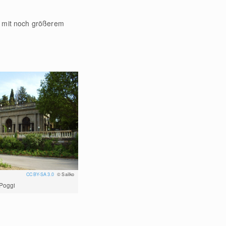
t mit noch größerem
CC BY-SA 3.0
© Sailko
 Poggi