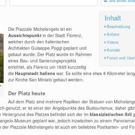
Alle Bilder an
Inhalt
Beschreibung
Die Piazzale Michelangelo ist ein
Anfahrt
Aussichtspunkt
in der Stadt Florenz,
welcher durch den italienischen
Videos
Architekten Guiseppe Poggi geplant und
Kontakt
gebaut wurde. Der Platz wurde im Rahmen
Forum und Use
eines Bau- und Sanierungsprojekts
errichtet, als Florenz um 1865 kurzzeitig
die
Hauptstadt Italiens
war. Es sollte eine etwa 8 Kilometer lan
zur Kirche San Miniato gebaut werden.
a
Der Platz heute
Auf dem Platz sind mehrere Repliken der Statuen von Michelange
isch genutzt, er ist einer der Angelpunkte des Bustourismus, daher gibt
Hintergrund des Platzes befindet sich der im
klassizistischen Stil
g
elangelo-Museum geplant war, jedoch inzwischen zu einem Panoramar
n der Piazzale Michelangelo ist auch ein beliebtes Postkarten- und Fo