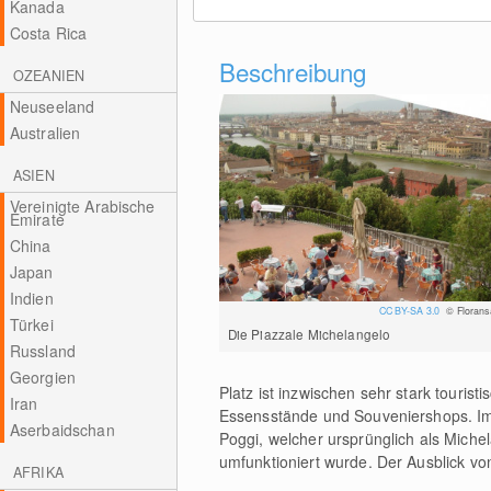
Kanada
Costa Rica
Beschreibung
OZEANIEN
Neuseeland
Australien
ASIEN
Vereinigte Arabische
Emirate
China
Japan
Indien
CC BY-SA 3.0
© Florans
Türkei
Die Piazzale Michelangelo
Russland
Georgien
Platz ist inzwischen sehr stark tourist
Iran
Essensstände und Souveniershops. Im 
Aserbaidschan
Poggi, welcher ursprünglich als Mich
umfunktioniert wurde. Der Ausblick vo
AFRIKA