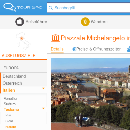
Reiseführer
Wandern
Piazzale Michelangelo i
Details
Preise & Öffnungszeiten
AUSFLUGSZIELE
EUROPA
Deutschland
Österreich
Italien
Venetien
Südtirol
Toskana
Pisa
Siena
Florenz