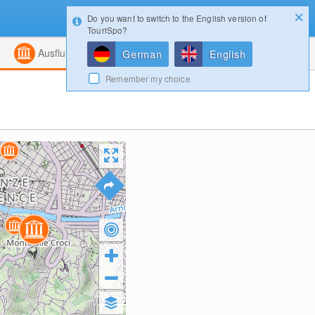
Do you want to switch to the English version of
Konfigurator
Gewinnspiele
Login
TouriSpo?
ht
Kombiniert
Magazin
Ausflugsziele
German
English
Remember my choice