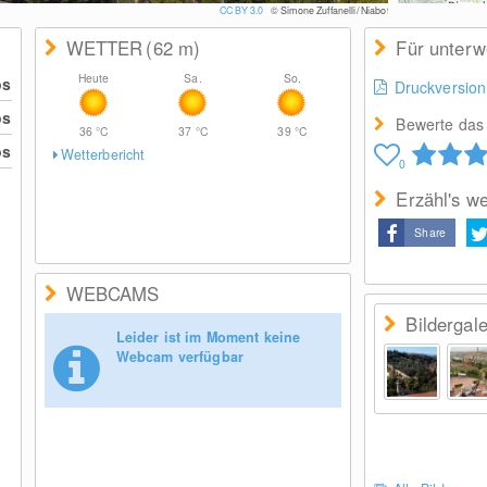
CC BY-SA 3.0
© Floransa
WETTER
(62
m
)
Für unter
Heute
Sa.
So.
os
Druckversion
os
Bewerte das 
36
°C
37
°C
39
°C
os
Wetterbericht
0
Erzähl's we
Share
WEBCAMS
Bildergale
Leider ist im Moment keine
Webcam verfügbar