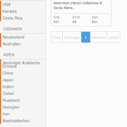
italienisch offiziell Cattedrale di
USA
Santa Maria...
Kanada
Erw.
Kind
Sen.
Costa Rica
€21
€6
€21
OZEANIEN
Neuseeland
Erste
Vorherige
1
Nächste
Letzte
Australien
ASIEN
Vereinigte Arabische
Emirate
China
Japan
Indien
Türkei
Russland
Georgien
Iran
Aserbaidschan