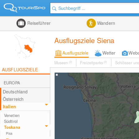
Reiseführer
Wandern
Ausflugsziele Siena
Ausflugsziele
Wetter
Web
Museen
(0)
Freizeitparks
(0)
Schlösser un
AUSFLUGSZIELE
EUROPA
Deutschland
Österreich
Italien
Venetien
Südtirol
Toskana
Pisa