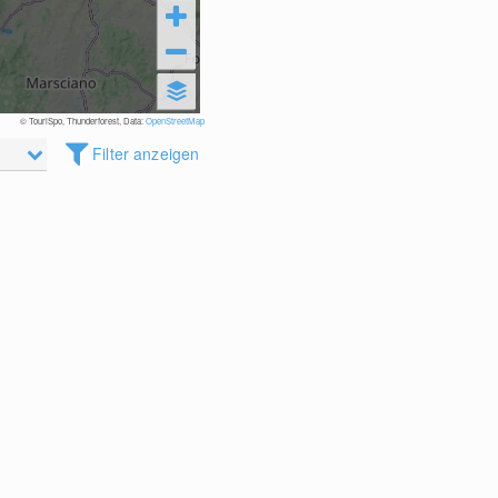
© TouriSpo, Thunderforest, Data:
OpenStreetMap
Filter anzeigen