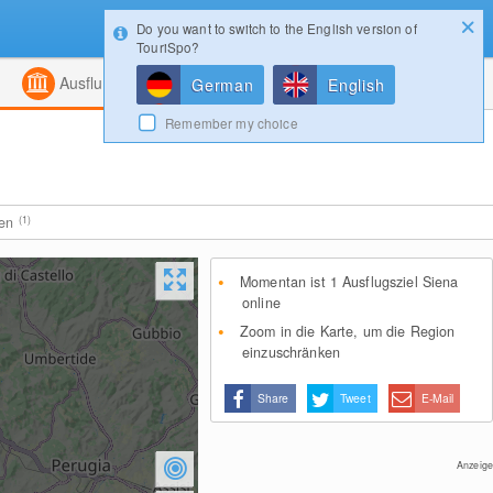
Do you want to switch to the English version of
Konfigurator
Gewinnspiele
Login
TouriSpo?
ht
Kombiniert
Magazin
Ausflugsziele
German
English
Remember my choice
ten
(1)
Momentan ist 1 Ausflugsziel Siena
online
Zoom in die Karte, um die Region
einzuschränken
Share
Tweet
E-Mail
Anzeige