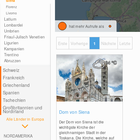
Siena
Florenz
Livorno
Latium
Lombardei
hat mehr Aufrufe als
Umbrien
Friaul-Julisch Venetien
Ligurien
Erste
Vorherige
1
Nächste
Letzte
Kampanien
Trentino
Abruzzen
34
°C
Schweiz
Frankreich
Griechenland
Spanien
Tschechien
Großbritannien und
0
Nordirland
Dom von Siena
Alle Länder in Europa
Der Dom von Siena ist die
wichtigste Kirche der
gleichnamigen Stadt in der
NORDAMERIKA
Toskana. Die Kirche, welche auf