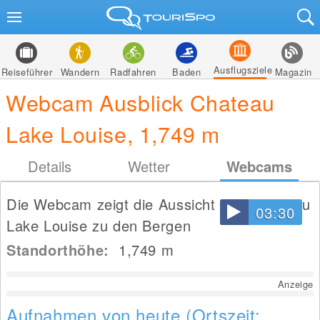
Ausflugsziele
Reiseführer
Wandern
Radfahren
Baden
Magazin
Webcam Ausblick Chateau
Lake Louise, 1,749 m
Details
Wetter
Webcams
Die Webcam zeigt die Aussicht vom Chateau
03:30
Lake Louise zu den Bergen
Standorthöhe:
1,749
m
Anzeige
Aufnahmen von heute (Ortszeit: