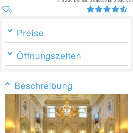
© Sylvio Dittrich, Schlösserland Sachsen
0
Preise
Öffnungszeiten
Beschreibung