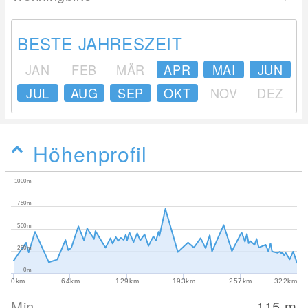
BESTE JAHRESZEIT
JAN
FEB
MÄR
APR
MAI
JUN
JUL
AUG
SEP
OKT
NOV
DEZ
Höhenprofil
1000m
750m
500m
250m
0m
0km
64km
129km
193km
257km
322km
Min
115
m