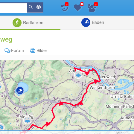
+
+
0
In
Suchen
der
Nähe
Listenansicht
Kartenansic
Baden
Radfahren
dweg
Forum
Bilder
Min: