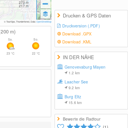
273
m
217
m
Drucken & GPS Daten
© TouriSpo, Thunderforest, Data:
OpenStreetMap
Druckversion (.PDF)
(200
m
)
Download .GPX
Sa.
So.
Download .KML
23
°C
22
°C
IN DER NÄHE
Genovevaburg Mayen
1.2
km
Laacher See
9.2
km
Burg Eltz
15.6
km
Bewerte die Radtour
(1)