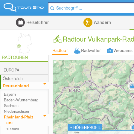
Reiseführer
Wandern
Radtour Vulkanpark-Ra
Radtour
Radwetter
Webcams
RADTOUREN
EUROPA
Österreich
Deutschland
Bayern
Baden-Württemberg
Sachsen
Niedersachsen
Rheinland-Pfalz
Eifel
HÖHENPROFIL
Hunsrück
450m