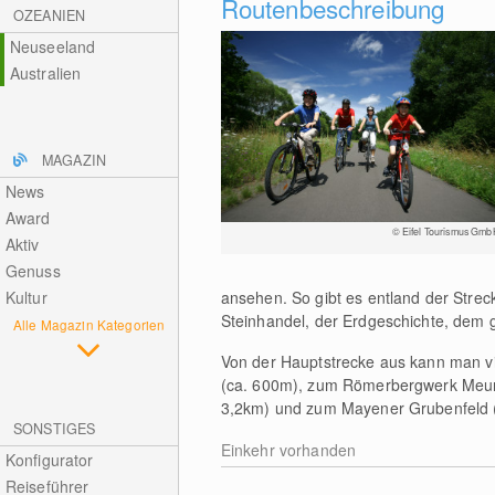
Routenbeschreibung
OZEANIEN
Neuseeland
Australien
MAGAZIN
News
Award
© Eifel Tourismus Gmb
Aktiv
Genuss
Kultur
ansehen. So gibt es entland der Strec
Steinhandel, der Erdgeschichte, dem g
Alle Magazin Kategorien
Von der Hauptstrecke aus kann man v
(ca. 600m), zum Römerbergwerk Meuri
3,2km) und zum Mayener Grubenfeld 
SONSTIGES
Einkehr vorhanden
Konfigurator
Reiseführer