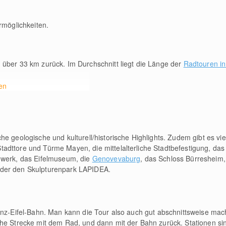
hrmöglichkeiten.
u über 33
km
zurück. Im Durchschnitt liegt die Länge der
Radtouren in
en
e geologische und kulturell/historische Highlights. Zudem gibt es vie
adttore und Türme Mayen, die mittelalterliche Stadtbefestigung, das
gwerk, das Eifelmuseum, die
Genovevaburg
, das Schloss Bürresheim,
der den Skulpturenpark LAPIDEA.
enz-Eifel-Bahn. Man kann die Tour also auch gut abschnittsweise mac
che Strecke mit dem Rad, und dann mit der Bahn zurück. Stationen s