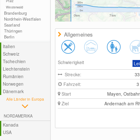
Pfalz
300m
Westerwald
150m
0m
Brandenburg
0km
7km
Nordrhein-Westfalen
Saarland
Thüringen
Allgemeines
Berlin
Italien
Schweiz
Tschechien
Schwierigkeit
Lei
Liechtenstein
Strecke:
3
Rumänien
Norwegen
Fahrzeit:
3
Dänemark
Start
Mayen, Ostbah
Alle Länder in Europa
Ziel
Andernach am Rh
NORDAMERIKA
Kanada
USA