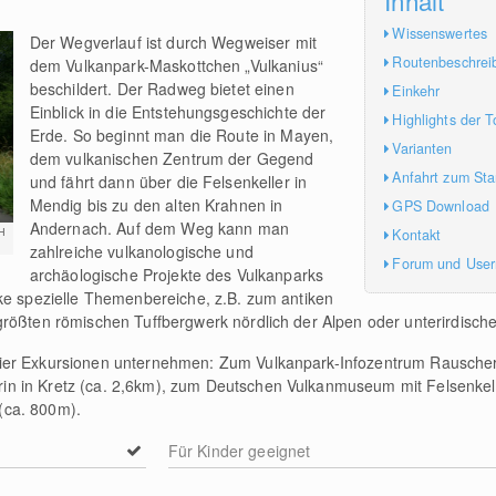
Wissenswertes
Der Wegverlauf ist durch Wegweiser mit
Routenbeschrei
dem Vulkanpark-Maskottchen „Vulkanius“
beschildert. Der Radweg bietet einen
Einkehr
Einblick in die Entstehungsgeschichte der
Highlights der T
Erde. So beginnt man die Route in Mayen,
Varianten
dem vulkanischen Zentrum der Gegend
Anfahrt zum Sta
und fährt dann über die Felsenkeller in
Mendig bis zu den alten Krahnen in
GPS Download
Andernach. Auf dem Weg kann man
Kontakt
H
zahlreiche vulkanologische und
Forum und Use
archäologische Projekte des Vulkanparks
ke spezielle Themenbereiche, z.B. zum antiken
rößten römischen Tuffbergwerk nördlich der Alpen oder unterirdische
ier Exkursionen unternehmen: Zum Vulkanpark-Infozentrum Rauscherm
n in Kretz (ca. 2,6km), zum Deutschen Vulkanmuseum mit Felsenkell
(ca. 800m).
Für Kinder geeignet