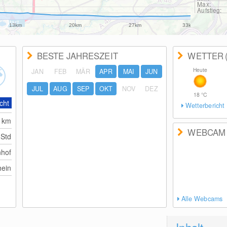
Max:
Aufstieg:
13km
20km
27km
33km
BESTE JAHRESZEIT
WETTER
Heute
JAN
FEB
MÄR
APR
MAI
JUN
JUL
AUG
SEP
OKT
NOV
DEZ
18
°C
cht
Wetterbericht
3
km
WEBCAM
 Std
nhof
ein
Alle Webcams
Inhalt