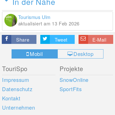
In der Nähe
Tourismus Ulm
aktualisiert am 13 Feb 2026
Share
Tweet
E-Mail
Mobil
Desktop
TouriSpo
Projekte
Impressum
SnowOnline
Datenschutz
SportFits
Kontakt
Unternehmen