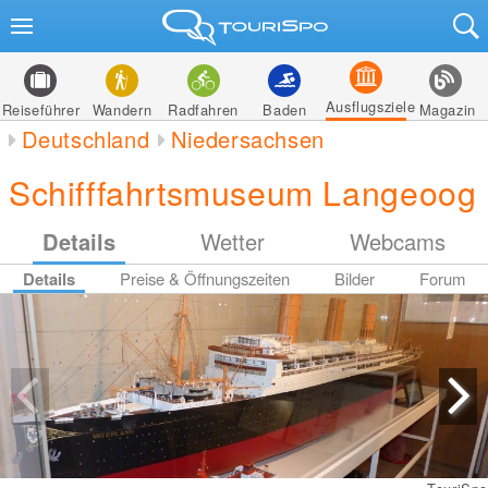
Ausflugsziele
Reiseführer
Wandern
Radfahren
Baden
Magazin
Deutschland
Niedersachsen
Schifffahrtsmuseum Langeoog
Details
Wetter
Webcams
Details
Preise & Öffnungszeiten
Bilder
Forum