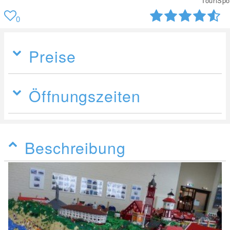
TouriSpo
0
Preise
Öffnungszeiten
Beschreibung