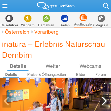
Ausflugsziele
Reiseführer
Wandern
Radfahren
Baden
Magazin
Österreich
Vorarlberg
inatura – Erlebnis Naturschau
Dornbirn
Details
Wetter
Webcams
Details
Preise & Öffnungszeiten
Bilder
Forum