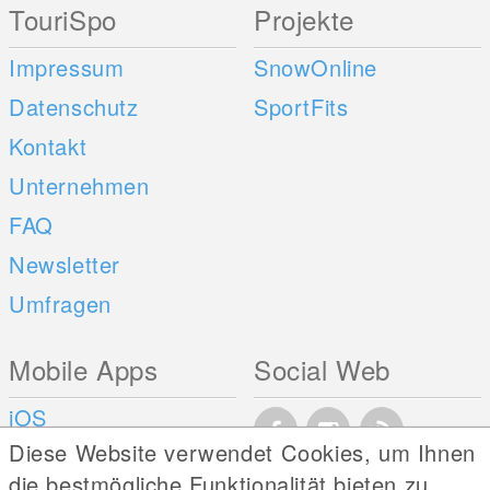
TouriSpo
Projekte
Impressum
SnowOnline
Datenschutz
SportFits
Kontakt
Unternehmen
FAQ
Newsletter
Umfragen
Mobile Apps
Social Web
iOS
Diese Website verwendet Cookies, um Ihnen
Android
die bestmögliche Funktionalität bieten zu