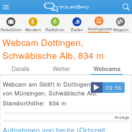
Ausflugsziele
Reiseführer
Wandern
Radfahren
Baden
Magazin
Webcam Dottingen,
Schwäbische Alb, 834 m
Details
Wetter
Webcams
Webcam am Skilift in Dottingen in der Nähe
09:56
von Münsingen, Schwäbische Alb.
Standorthöhe:
834
m
Anzeige
Aufnahmen von heute (Ortszeit: